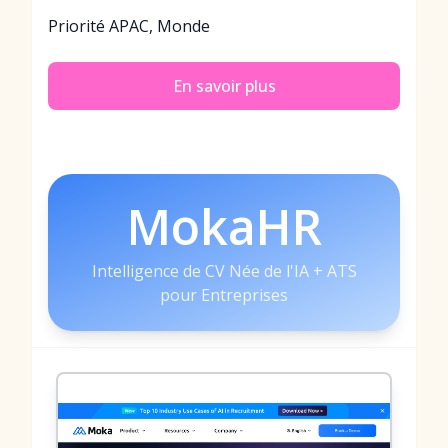
Priorité APAC, Monde
En savoir plus
MokaHR
Intelligence de CV Née de l'IA + ATS
pour Entreprises