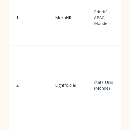
Priorité
1
MokaHR
APAC,
Monde
États-Unis
2
Eightfold.ai
(Monde)