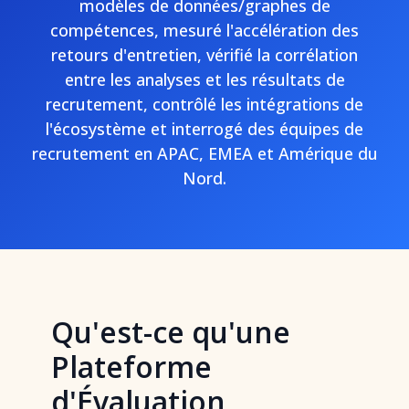
modèles de données/graphes de
compétences, mesuré l'accélération des
retours d'entretien, vérifié la corrélation
entre les analyses et les résultats de
recrutement, contrôlé les intégrations de
l'écosystème et interrogé des équipes de
recrutement en APAC, EMEA et Amérique du
Nord.
Qu'est-ce qu'une
Plateforme
d'Évaluation