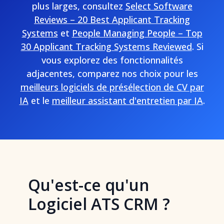
plus larges, consultez
Select Software
Reviews – 20 Best Applicant Tracking
Systems
et
People Managing People – Top
30 Applicant Tracking Systems Reviewed
. Si
vous explorez des fonctionnalités
adjacentes, comparez nos choix pour les
meilleurs logiciels de présélection de CV par
IA
et le
meilleur assistant d'entretien par IA
.
Qu'est-ce qu'un
Logiciel ATS CRM ?