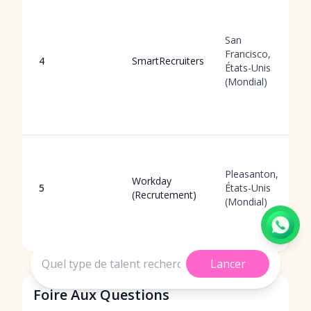
San
Francisco,
4
SmartRecruiters
États-Unis
(Mondial)
Pleasanton,
Workday
5
États-Unis
(Recrutement)
(Mondial)
Lancer
Foire Aux Questions