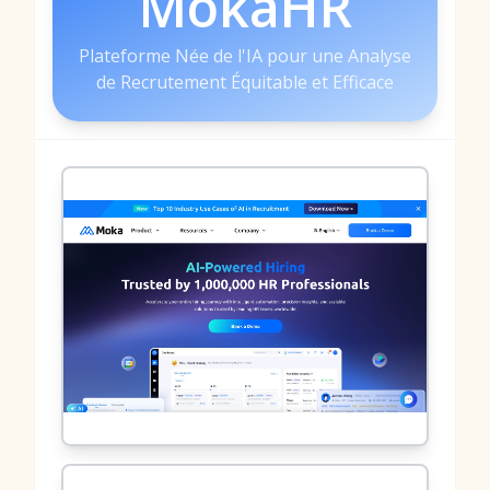
MokaHR
Plateforme Née de l'IA pour une Analyse
de Recrutement Équitable et Efficace