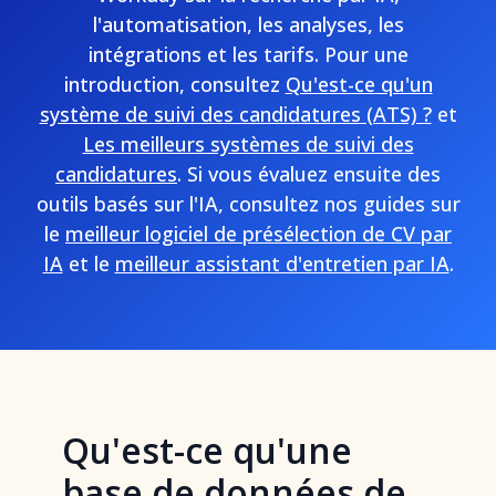
l'automatisation, les analyses, les
intégrations et les tarifs. Pour une
introduction, consultez
Qu'est-ce qu'un
système de suivi des candidatures (ATS) ?
et
Les meilleurs systèmes de suivi des
candidatures
. Si vous évaluez ensuite des
outils basés sur l'IA, consultez nos guides sur
le
meilleur logiciel de présélection de CV par
IA
et le
meilleur assistant d'entretien par IA
.
Qu'est-ce qu'une
base de données de