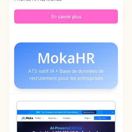
En savoir plus
MokaHR
ATS natif IA + Base de données de
recrutement pour les entreprises