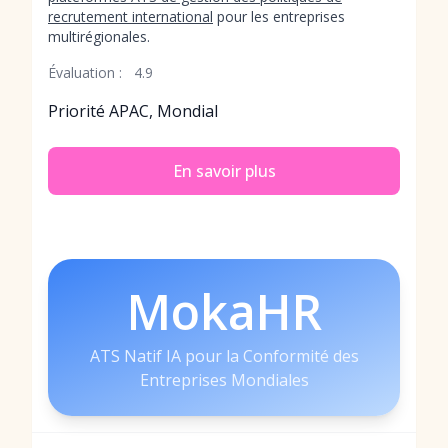
recrutement international
pour les entreprises
multirégionales.
Évaluation :
4.9
Priorité APAC, Mondial
En savoir plus
MokaHR
ATS Natif IA pour la Conformité des
Entreprises Mondiales