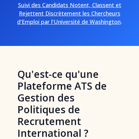
Suivi des Candidats Notent, Classent et
Rejettent Discrètement les Chercheurs
d'Emploi par l'Université de Washington
.
Qu'est-ce qu'une
Plateforme ATS de
Gestion des
Politiques de
Recrutement
International ?