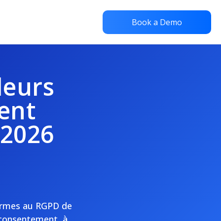
Book a Demo
leurs
ent
 2026
nformes au RGPD de
 consentement, à