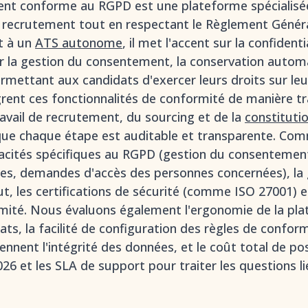
ment conforme au RGPD est une plateforme spécialisée
e recrutement tout en respectant le Règlement Généra
t à un
ATS autonome
, il met l'accent sur la confiden
ur la gestion du consentement, la conservation autom
ermettant aux candidats d'exercer leurs droits sur le
grent ces fonctionnalités de conformité de manière t
ravail de recrutement, du sourcing et de la
constitutio
 que chaque étape est auditable et transparente. Co
acités spécifiques au RGPD (gestion du consentement
es, demandes d'accès des personnes concernées), la
, les certifications de sécurité (comme ISO 27001) et
mité. Nous évaluons également l'ergonomie de la pla
ats, la facilité de configuration des règles de conform
ennent l'intégrité des données, et le coût total de p
26 et les SLA de support pour traiter les questions li