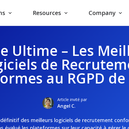
ns
Resources
Company
e Ultime – Les Meil
giciels de Recrutem
ormes au RGPD de
Article invité par
Angel C.
 définitif des meilleurs logiciels de recrutement co
s évalué les plateformes sur leur capacité à gérer le