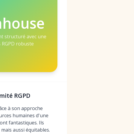
nhouse
t structuré avec une
ls RGPD robuste
rmité RGPD
râce à son approche
sources humaines d'une
ont fantastiques. Ils
mais aussi équitables.