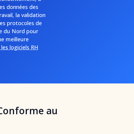
 les données des
vail, la validation
es protocoles de
que du Nord pour
ne meilleure
les logiciels RH
 Conforme au