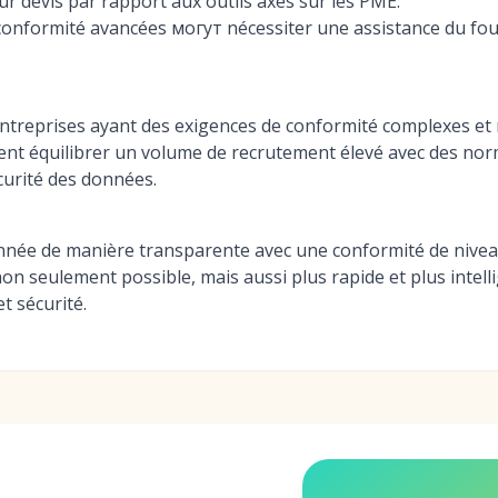
ur devis par rapport aux outils axés sur les PME.
conformité avancées могут nécessiter une assistance du fo
treprises ayant des exigences de conformité complexes et 
ent équilibrer un volume de recrutement élevé avec des norm
écurité des données.
onnée de manière transparente avec une conformité de nivea
n seulement possible, mais aussi plus rapide et plus intellig
t sécurité.