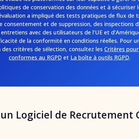
olitiques de conservation des données et à sécuriser
valuation a impliqué des tests pratiques de flux de tra
e consentement et de suppression, des inspections d
 entretiens avec des utilisateurs de l'UE et d'Améri
fficacité de la conformité en conditions réelles. Pour u
des critères de sélection, consultez les
Critères pour 
conformes au RGPD
et
La boîte à outils RGPD
.
'un Logiciel de Recrutement