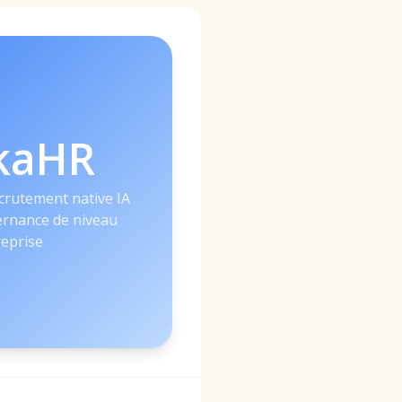
kaHR
crutement native IA
rnance de niveau
reprise