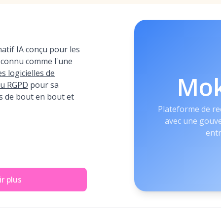
tif IA conçu pour les
reconnu comme l'une
s logicielles de
Mo
au RGPD
pour sa
 de bout en bout et
Plateforme de re
avec une gouve
ent
r plus