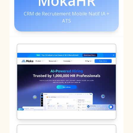
MokaHR
CRM de Recrutement Mobile Natif IA +
ATS