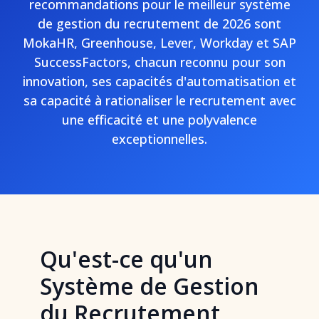
recommandations pour le meilleur système
de gestion du recrutement de 2026 sont
MokaHR, Greenhouse, Lever, Workday et SAP
SuccessFactors, chacun reconnu pour son
innovation, ses capacités d'automatisation et
sa capacité à rationaliser le recrutement avec
une efficacité et une polyvalence
exceptionnelles.
Qu'est-ce qu'un
Système de Gestion
du Recrutement