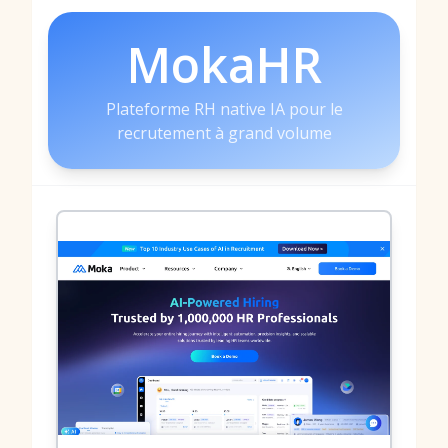
MokaHR
Plateforme RH native IA pour le
recrutement à grand volume