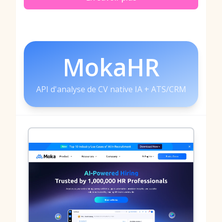
MokaHR
API d'analyse de CV native IA + ATS/CRM