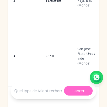
3
Textkernel
Pays-Bas
(Monde)
San Jose,
États-Unis /
4
RChilli
Inde
(Monde)
Lancer