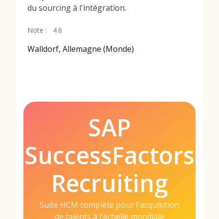
du sourcing à l'intégration.
Note :
4.6
Walldorf, Allemagne (Monde)
SAP
SuccessFactors
Recruiting
Suite HCM complète pour l'acquisition
de talents à l'échelle mondiale