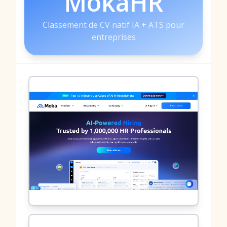
MokaHR
Classement de CV natif IA + ATS pour
entreprises