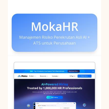
MokaHR
Manajemen Risiko Perekrutan Asli AI +
ATS untuk Perusahaan