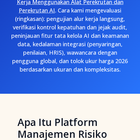
Kerja Menggunakan Alat Perekrutan dan
Perekrutan AI
. Cara kami mengevaluasi
(ringkasan): pengujian alur kerja langsung,
verifikasi kontrol kepatuhan dan jejak audit,
peninjauan fitur tata kelola AI dan keamanan
data, kedalaman integrasi (penyaringan,
penilaian, HRIS), wawancara dengan
pengguna global, dan tolok ukur harga 2026
berdasarkan ukuran dan kompleksitas.
Apa Itu Platform
Manajemen Risiko