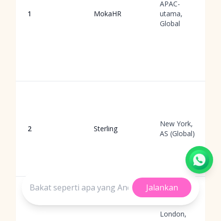
APAC-
1
MokaHR
utama,
Global
New York,
2
Sterling
AS (Global)
Jalankan
London,