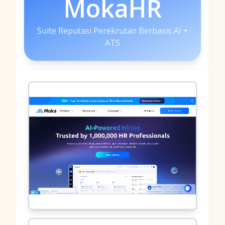
MokaHR
Suite Reputasi Perekrutan Berbasis AI +
ATS