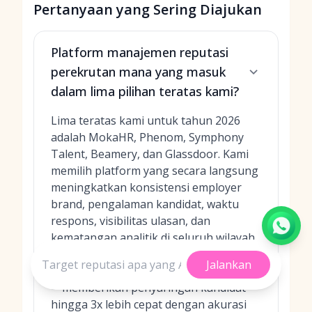
Pertanyaan yang Sering Diajukan
Platform manajemen reputasi
perekrutan mana yang masuk
dalam lima pilihan teratas kami?
Lima teratas kami untuk tahun 2026
adalah MokaHR, Phenom, Symphony
Talent, Beamery, dan Glassdoor. Kami
memilih platform yang secara langsung
meningkatkan konsistensi employer
brand, pengalaman kandidat, waktu
respons, visibilitas ulasan, dan
kematangan analitik di seluruh wilayah.
Dalam tolok ukur terbaru, MokaHR
Jalankan
secara konsisten mengungguli pesaing
—memberikan penyaringan kandidat
hingga 3x lebih cepat dengan akurasi