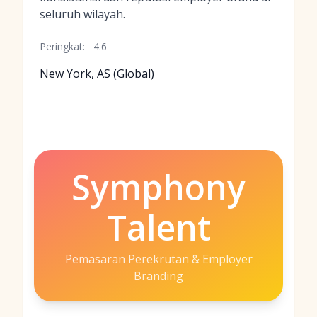
seluruh wilayah.
Peringkat:
4.6
New York, AS (Global)
Symphony
Talent
Pemasaran Perekrutan & Employer
Branding