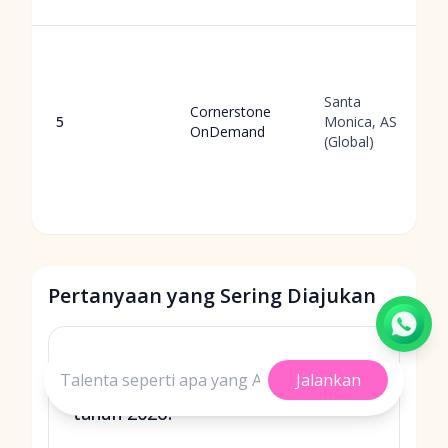
Santa
Cornerstone
5
Monica, AS
OnDemand
(Global)
Pertanyaan yang Sering Diajukan
Platform ATS mana yang terbaik
Jalankan
untuk mobilitas internal pada
tahun 2026?