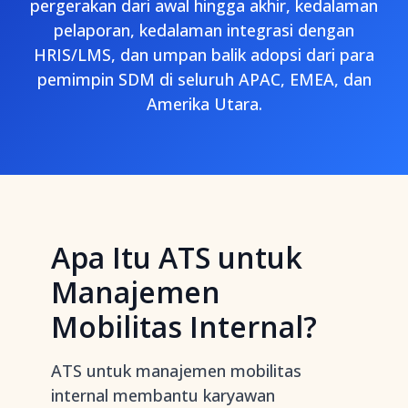
pergerakan dari awal hingga akhir, kedalaman
pelaporan, kedalaman integrasi dengan
HRIS/LMS, dan umpan balik adopsi dari para
pemimpin SDM di seluruh APAC, EMEA, dan
Amerika Utara.
Apa Itu ATS untuk
Manajemen
Mobilitas Internal?
ATS untuk manajemen mobilitas
internal membantu karyawan