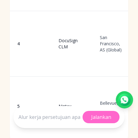
San
DocuSign
4
Francisco,
CLM
AS (Global)
Bellevue, AS
5
Nintex
(Global)
Jalankan