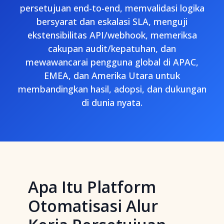
persetujuan end-to-end, memvalidasi logika
bersyarat dan eskalasi SLA, menguji
ekstensibilitas API/webhook, memeriksa
cakupan audit/kepatuhan, dan
mewawancarai pengguna global di APAC,
EMEA, dan Amerika Utara untuk
membandingkan hasil, adopsi, dan dukungan
di dunia nyata.
Apa Itu Platform
Otomatisasi Alur