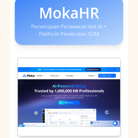
MokaHR
Persetujuan Penawaran Asli-AI +
Platform Perekrutan SDM