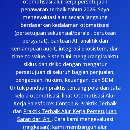
otomatisasi alur kerja persetujuan
penawaran terbaik tahun 2026. Saya
mengevaluasi alat secara langsung
berdasarkan kedalaman otomatisasi
(persetujuan sekuensial/paralel, perutean
bersyarat), bantuan AI, analitik dan
kemampuan audit, integrasi ekosistem, dan
time-to-value. Sistem ini mengurangi waktu
siklus dan risiko dengan mengatur
persetujuan di seluruh bagian penjualan,
pengadaan, hukum, keuangan, dan SDM.
Untuk panduan praktis tentang pola dan tata
kelola otomatisasi, lihat
Otomatisasi Alur
Kerja Salesforce: Contoh & Praktik Terbaik
dan
Praktik Terbaik Alur Kerja Persetujuan:
Saran dari Ahli
. Cara kami mengevaluasi
(ringkasan): kami membangun alur