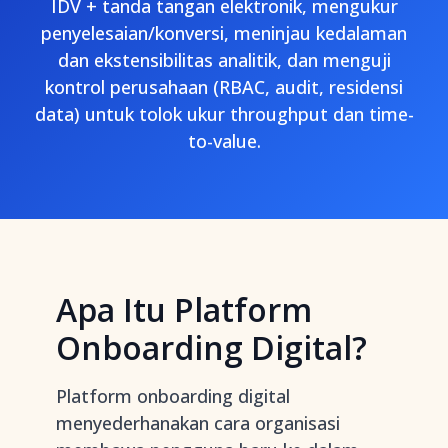
IDV + tanda tangan elektronik, mengukur
penyelesaian/konversi, meninjau kedalaman
dan ekstensibilitas analitik, dan menguji
kontrol perusahaan (RBAC, audit, residensi
data) untuk tolok ukur throughput dan time-
to-value.
Apa Itu Platform
Onboarding Digital?
Platform onboarding digital
menyederhanakan cara organisasi