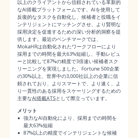
以上のクライアントから信頼されている革新的
なAI搭載プラットフォームです。AIを使用して
反復的なタスクを自動化し、候補者と役職をイ
ンテリジェントにマッチングさせ、より賢明な
採用決定を促進するための深い分析的洞察を提
供します。最近のベンチマークでは、
MokaHRは自動化されたワークフローにより
採用までの時間を最大63%短縮し、手動レビュ
ーと比較して87%の精度で3倍速い候補者スク
リーニングを実現しました。Fortune 500企業
の30%以上、世界中の3,000社以上の企業に信
頼されており、よりスマートで、より速く、よ
り一貫性のある採用をスケーリングするための
主要な
AI搭載ATS
として際立っています。
メリット
強力なAI自動化により、採用までの時間を
最大63%短縮
87%以上の精度でインテリジェントな候補