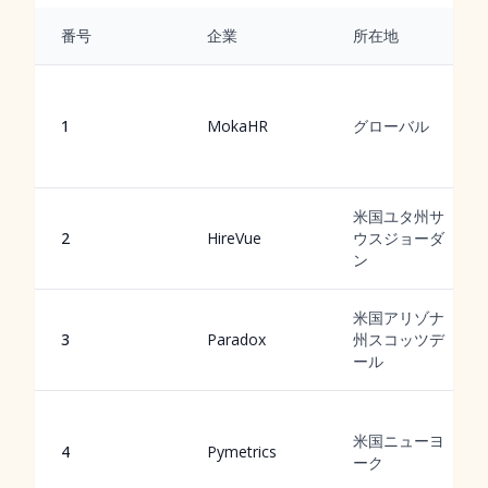
番号
企業
所在地
1
MokaHR
グローバル
米国ユタ州サ
2
HireVue
ウスジョーダ
ン
米国アリゾナ
3
Paradox
州スコッツデ
ール
米国ニューヨ
4
Pymetrics
ーク