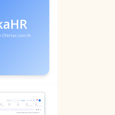
kaHR
 Ofertas com IA