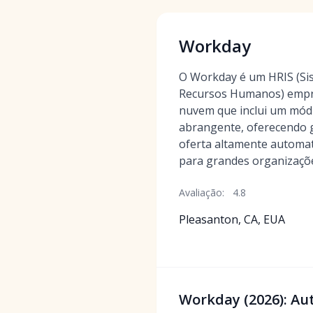
Workday
O Workday é um HRIS (Si
Recursos Humanos) empr
nuvem que inclui um mód
abrangente, oferecendo g
oferta altamente automat
para grandes organizaçõe
Avaliação:
4.8
Pleasanton, CA, EUA
Workday (2026): Au