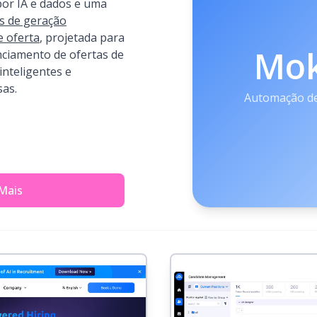
or IA e dados e uma
s de geração
e oferta
, projetada para
Mo
nciamento de ofertas de
inteligentes e
sas.
Automação de
Mais