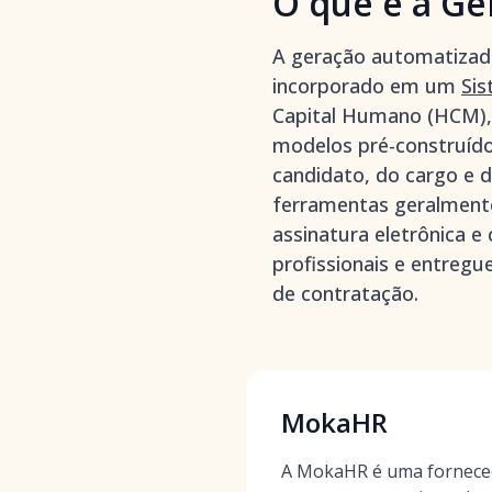
O que é a Ge
A geração automatizada
incorporado em um
Sis
Capital Humano (HCM), q
modelos pré-construíd
candidato, do cargo e 
ferramentas geralmente
assinatura eletrônica e
profissionais e entreg
de contratação.
MokaHR
A MokaHR é uma forneced