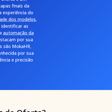
apas finais da
a experiência do
idade dos modelos
,
identificar as
 a
automação da
estacam por sua
ões são MokaHR,
nhecida por sua
ência e precisão