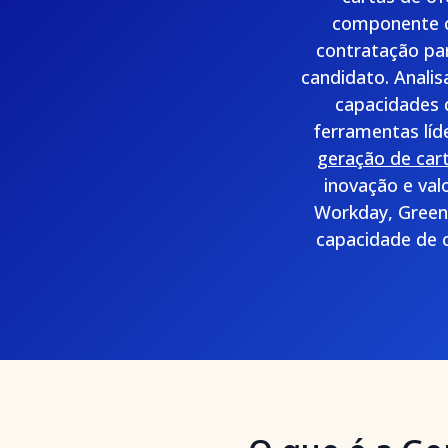
componente cr
contratação par
candidato. Anali
capacidades d
ferramentas líd
geração de car
inovação e val
Workday, Green
capacidade de c