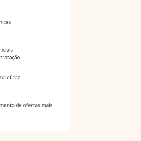
nicas
iciais
ntratação
ma eficaz
amento de ofertas mais