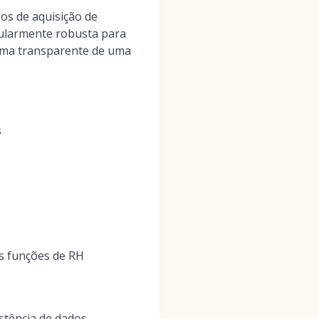
os de aquisição de
icularmente robusta para
rma transparente de uma
s
s funções de RH
stência de dados