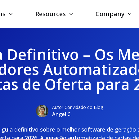
ns
Resources
Company
 Definitivo – Os M
dores Automatizad
tas de Oferta para 
Autor Convidado do Blog
Angel C.
guia definitivo sobre o melhor software de geração
erta para 2026. A geração automatizada de cartas d