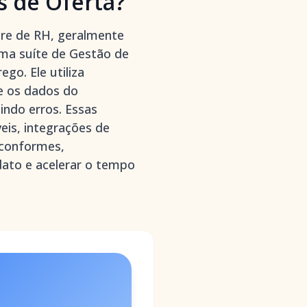
s de Oferta?
are de RH, geralmente
a suíte de Gestão de
go. Ele utiliza
e os dados do
indo erros. Essas
eis, integrações de
 conformes,
dato e acelerar o tempo