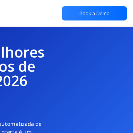
Book a Demo
elhores
os de
2026
 automatizada de
e oferta é um