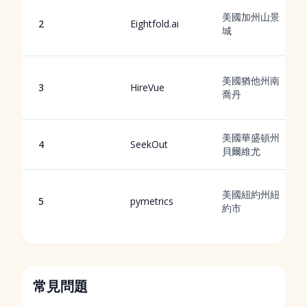
美國加州山景
2
Eightfold.ai
城
美國猶他州南
3
HireVue
喬丹
美國華盛頓州
4
SeekOut
貝爾維尤
美國紐約州紐
5
pymetrics
約市
常見問題