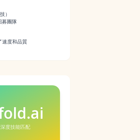
科技）
招募團隊
了速度和品質
fold.ai
+ 深度技能匹配