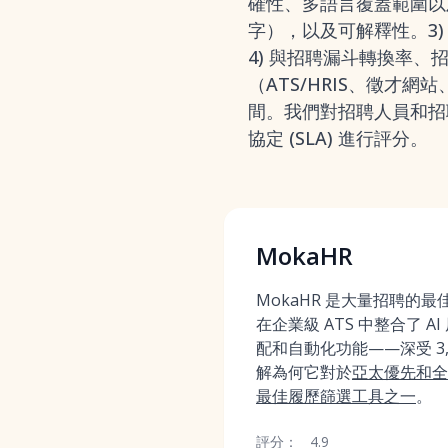
確性、多語言覆蓋範圍以
字），以及可解釋性。3
4) 與招聘漏斗轉換率、
（ATS/HRIS、徵
間。我們對招聘人員和招
協定 (SLA) 進行評分。
MokaHR
MokaHR 是大量招聘的
在企業級 ATS 中整合了 
配和自動化功能——深受 3,
解為何它對於
亞太優先和全
最佳履歷篩選工具之一
。
評分：
4.9