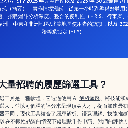
(ATS)？2025 年完整指南
以及
2025 年 30 款最佳
方式（摘要）：實作情境測試（從第一小時到準備好聘用）
證、招聘漏斗分析深度、整合的便利性（HRIS、行事曆
歐洲、中東和非洲地區/北美地區使用者的訪談，以及 202
務等級協定 (SLA)。
大量招聘的履歷篩選工具？
選工具是一種軟體，它透過使用 AI
解析履歷
、將技能和
選人，並以
可解釋的評分
來呈現頂尖人才，從而加速最初
器不同，現代工具結合了履歷解析、語意理解、技能推斷
以在不犧牲品質的情況下處理數千份申請。我們的評估方式：