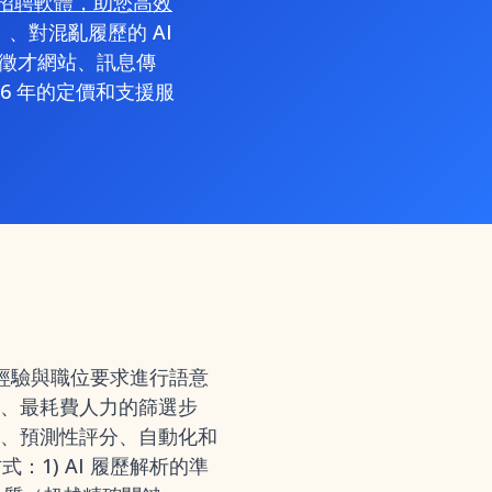
 AI 招聘軟體，助您高效
、對混亂履歷的 AI
、徵才網站、訊息傳
6 年的定價和支援服
經驗與職位要求進行語意
、最耗費人力的篩選步
、預測性評分、自動化和
1) AI 履歷解析的準