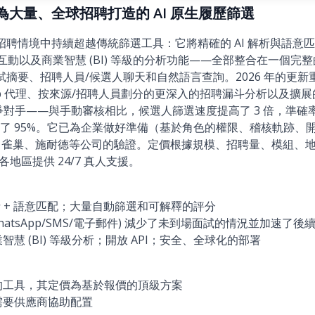
)：專為大量、全球招聘打造的 AI 原生履歷篩選
大量招聘情境中持續超越傳統篩選工具：它將精確的 AI 解析與語
件互動以及商業智慧 (BI) 等級的分析功能——全部整合在一個完整的 AT
試摘要、招聘人員/候選人聊天和自然語言查詢。2026 年的更
App 代理、按來源/招聘人員劃分的更深入的招聘漏斗分析以及擴展
競爭對手——與手動審核相比，候選人篩選速度提高了 3 倍，準確率
了 95%。它已為企業做好準備（基於角色的權限、稽核軌跡、開放
com、雀巢、施耐德等公司的驗證。定價根據規模、招聘量、模組、
在各地區提供 24/7 真人支援。
 解析 + 語意匹配；大量自動篩選和可解釋的評分
hatsApp/SMS/電子郵件) 減少了未到場面試的情況並加速了後
慧 (BI) 等級分析；開放 API；安全、全球化的部署
的工具，其定價為基於報價的頂級方案
需要供應商協助配置