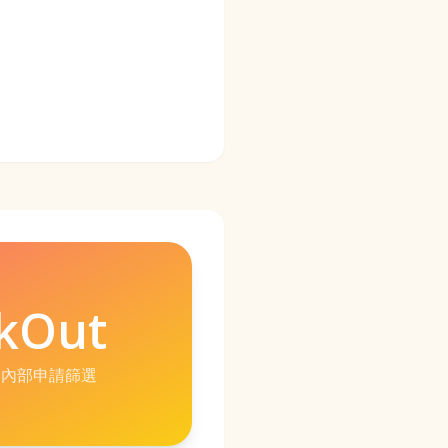
kOut
+ 內部申請篩選