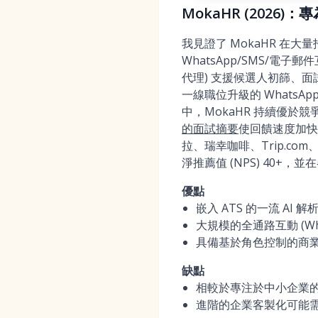
MokaHR (2026
我見證了 MokaHR 在
WhatsApp/SMS/電子郵
代理) 支援候選人初篩、面
一線職位升級的 Whats
中，MokaHR 持續優於
的面試摘要
使回饋速度加快
拉、瑞幸咖啡、Trip.
淨推薦值 (NPS) 40+，並
優點
嵌入 ATS 的一流 AI
大規模的全通路互動 (W
具備基於角色控制的商業智
缺點
相較於專注於中小企業
進階的企業客製化可能