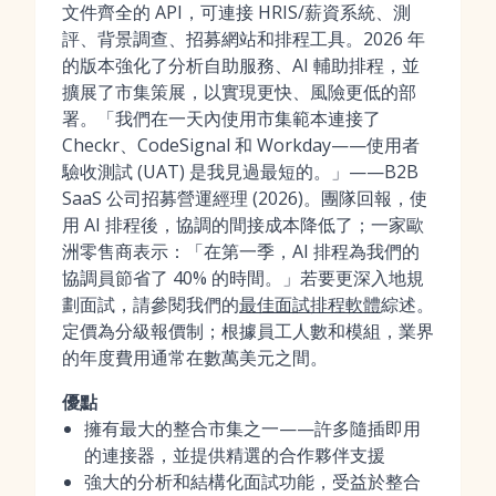
文件齊全的 API，可連接 HRIS/薪資系統、測
評、背景調查、招募網站和排程工具。2026 年
的版本強化了分析自助服務、AI 輔助排程，並
擴展了市集策展，以實現更快、風險更低的部
署。「我們在一天內使用市集範本連接了
Checkr、CodeSignal 和 Workday——使用者
驗收測試 (UAT) 是我見過最短的。」——B2B
SaaS 公司招募營運經理 (2026)。團隊回報，使
用 AI 排程後，協調的間接成本降低了；一家歐
洲零售商表示：「在第一季，AI 排程為我們的
協調員節省了 40% 的時間。」若要更深入地規
劃面試，請參閱我們的
最佳面試排程軟體
綜述。
定價為分級報價制；根據員工人數和模組，業界
的年度費用通常在數萬美元之間。
優點
擁有最大的整合市集之一——許多隨插即用
的連接器，並提供精選的合作夥伴支援
強大的分析和結構化面試功能，受益於整合