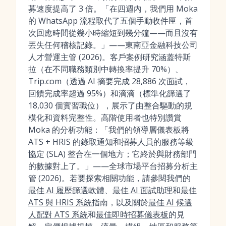
募速度提高了 3 倍。「在四週內，我們用 Moka
的 WhatsApp 流程取代了五個手動收件匣，首
次回應時間從幾小時縮短到幾分鐘——而且沒有
丟失任何稽核記錄。」——東南亞金融科技公司
人才營運主管 (2026)。客戶案例研究涵蓋特斯
拉（在不同職務類別中轉換率提升 70%）、
Trip.com（透過 AI 摘要完成 28,886 次面試，
回饋完成率超過 95%）和滴滴（標準化篩選了
18,030 個實習職位），展示了由整合驅動的規
模化和資料完整性。高階使用者也特別讚賞
Moka 的分析功能：「我們的領導層儀表板將
ATS + HRIS 的錄取通知和招募人員的服務等級
協定 (SLA) 整合在一個地方；它終於與財務部門
的數據對上了。」——全球市場平台招募分析主
管 (2026)。若要探索相關功能，請參閱我們的
最佳 AI 履歷篩選軟體
、
最佳 AI 面試助理
和
最佳
ATS 與 HRIS 系統
指南，以及關於
最佳 AI 候選
人配對 ATS 系統
和
最佳即時招募儀表板
的見