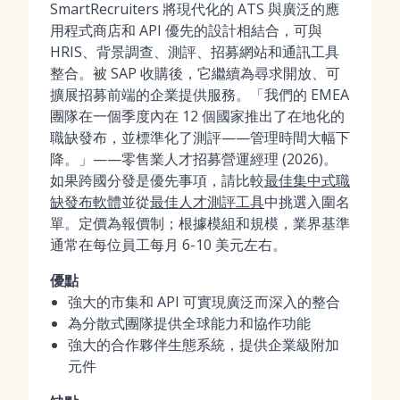
SmartRecruiters 將現代化的 ATS 與廣泛的應
用程式商店和 API 優先的設計相結合，可與
HRIS、背景調查、測評、招募網站和通訊工具
整合。被 SAP 收購後，它繼續為尋求開放、可
擴展招募前端的企業提供服務。「我們的 EMEA
團隊在一個季度內在 12 個國家推出了在地化的
職缺發布，並標準化了測評——管理時間大幅下
降。」——零售業人才招募營運經理 (2026)。
如果跨國分發是優先事項，請比較
最佳集中式職
缺發布軟體
並從
最佳人才測評工具
中挑選入圍名
單。定價為報價制；根據模組和規模，業界基準
通常在每位員工每月 6-10 美元左右。
優點
強大的市集和 API 可實現廣泛而深入的整合
為分散式團隊提供全球能力和協作功能
強大的合作夥伴生態系統，提供企業級附加
元件