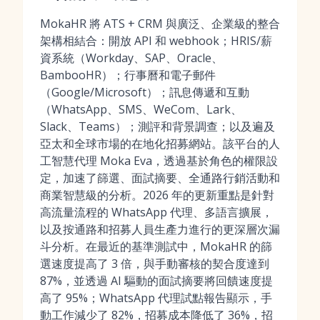
MokaHR 將 ATS + CRM 與廣泛、企業級的整合
架構相結合：開放 API 和 webhook；HRIS/薪
資系統（Workday、SAP、Oracle、
BambooHR）；行事曆和電子郵件
（Google/Microsoft）；訊息傳遞和互動
（WhatsApp、SMS、WeCom、Lark、
Slack、Teams）；測評和背景調查；以及遍及
亞太和全球市場的在地化招募網站。該平台的人
工智慧代理 Moka Eva，透過基於角色的權限設
定，加速了篩選、面試摘要、全通路行銷活動和
商業智慧級的分析。2026 年的更新重點是針對
高流量流程的 WhatsApp 代理、多語言擴展，
以及按通路和招募人員生產力進行的更深層次漏
斗分析。在最近的基準測試中，MokaHR 的篩
選速度提高了 3 倍，與手動審核的契合度達到
87%，並透過 AI 驅動的面試摘要將回饋速度提
高了 95%；WhatsApp 代理試點報告顯示，手
動工作減少了 82%，招募成本降低了 36%，招