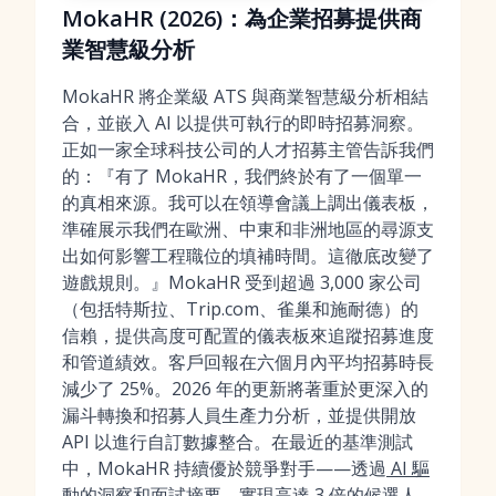
MokaHR (2026)：為企業招募提供商
業智慧級分析
MokaHR 將企業級 ATS 與商業智慧級分析相結
合，並嵌入 AI 以提供可執行的即時招募洞察。
正如一家全球科技公司的人才招募主管告訴我們
的：『有了 MokaHR，我們終於有了一個單一
的真相來源。我可以在領導會議上調出儀表板，
準確展示我們在歐洲、中東和非洲地區的尋源支
出如何影響工程職位的填補時間。這徹底改變了
遊戲規則。』MokaHR 受到超過 3,000 家公司
（包括特斯拉、Trip.com、雀巢和施耐德）的
信賴，提供高度可配置的儀表板來追蹤招募進度
和管道績效。客戶回報在六個月內平均招募時長
減少了 25%。2026 年的更新將著重於更深入的
漏斗轉換和招募人員生產力分析，並提供開放
API 以進行自訂數據整合。在最近的基準測試
中，MokaHR 持續優於競爭對手——透過
AI 驅
動的洞察
和面試摘要，實現高達 3 倍的候選人