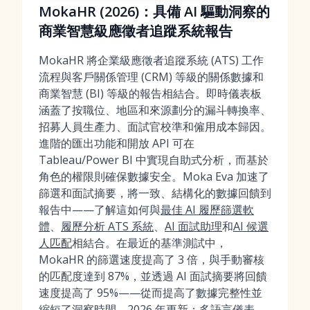
MokaHR (2026)：具備 AI 驅動洞察的
商業智慧級應徵者追蹤系統報告
MokaHR 將企業級應徵者追蹤系統 (ATS) 工作
流程與客戶關係管理 (CRM) 等級的關係數據和
商業智慧 (BI) 等級的報告相結合。即時儀表板
涵蓋了按職位、地區和來源劃分的漏斗轉換率、
招募人員生產力、面試官校準和僱用成本歸因。
進階的匯出功能和開放 API 可在
Tableau/Power BI 中實現自助式分析，而基於
角色的權限則確保數據安全。Moka Eva 加速了
篩選和面試摘要，將一致、結構化的數據回饋到
報告中——了解這如何與
最佳 AI 履歷篩選軟
體
、
履歷分析 ATS 系統
、
AI 面試助理
和
AI 候選
人匹配
相結合。在最近的基準測試中，
MokaHR 的篩選速度提高了 3 倍，與手動審核
的匹配度達到 87%，並透過 AI 面試摘要將回饋
速度提高了 95%——從而提高了數據完整性並
縮短了洞察時間。2026 年更新：多語言儀表