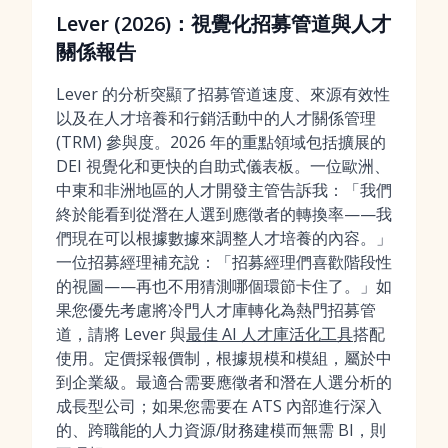
Lever (2026)：視覺化招募管道與人才
關係報告
Lever 的分析突顯了招募管道速度、來源有效性
以及在人才培養和行銷活動中的人才關係管理
(TRM) 參與度。2026 年的重點領域包括擴展的
DEI 視覺化和更快的自助式儀表板。一位歐洲、
中東和非洲地區的人才開發主管告訴我：「我們
終於能看到從潛在人選到應徵者的轉換率——我
們現在可以根據數據來調整人才培養的內容。」
一位招募經理補充說：「招募經理們喜歡階段性
的視圖——再也不用猜測哪個環節卡住了。」如
果您優先考慮將冷門人才庫轉化為熱門招募管
道，請將 Lever 與
最佳 AI 人才庫活化工具
搭配
使用。定價採報價制，根據規模和模組，屬於中
到企業級。最適合需要應徵者和潛在人選分析的
成長型公司；如果您需要在 ATS 內部進行深入
的、跨職能的人力資源/財務建模而無需 BI，則