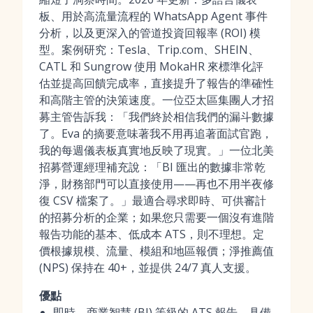
板、用於高流量流程的 WhatsApp Agent 事件
分析，以及更深入的管道投資回報率 (ROI) 模
型。案例研究：Tesla、Trip.com、SHEIN、
CATL 和 Sungrow 使用 MokaHR 來標準化評
估並提高回饋完成率，直接提升了報告的準確性
和高階主管的決策速度。一位亞太區集團人才招
募主管告訴我：「我們終於相信我們的漏斗數據
了。Eva 的摘要意味著我不用再追著面試官跑，
我的每週儀表板真實地反映了現實。」一位北美
招募營運經理補充說：「BI 匯出的數據非常乾
淨，財務部門可以直接使用——再也不用半夜修
復 CSV 檔案了。」最適合尋求即時、可供審計
的招募分析的企業；如果您只需要一個沒有進階
報告功能的基本、低成本 ATS，則不理想。定
價根據規模、流量、模組和地區報價；淨推薦值
(NPS) 保持在 40+，並提供 24/7 真人支援。
優點
即時、商業智慧 (BI) 等級的 ATS 報告，具備