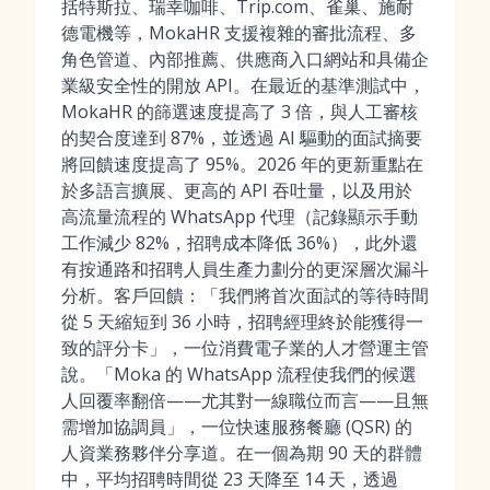
括特斯拉、瑞幸咖啡、Trip.com、雀巢、施耐
德電機等，MokaHR 支援複雜的審批流程、多
角色管道、內部推薦、供應商入口網站和具備企
業級安全性的開放 API。在最近的基準測試中，
MokaHR 的篩選速度提高了 3 倍，與人工審核
的契合度達到 87%，並透過 AI 驅動的面試摘要
將回饋速度提高了 95%。2026 年的更新重點在
於多語言擴展、更高的 API 吞吐量，以及用於
高流量流程的 WhatsApp 代理（記錄顯示手動
工作減少 82%，招聘成本降低 36%），此外還
有按通路和招聘人員生產力劃分的更深層次漏斗
分析。客戶回饋：「我們將首次面試的等待時間
從 5 天縮短到 36 小時，招聘經理終於能獲得一
致的評分卡」，一位消費電子業的人才營運主管
說。「Moka 的 WhatsApp 流程使我們的候選
人回覆率翻倍——尤其對一線職位而言——且無
需增加協調員」，一位快速服務餐廳 (QSR) 的
人資業務夥伴分享道。在一個為期 90 天的群體
中，平均招聘時間從 23 天降至 14 天，透過