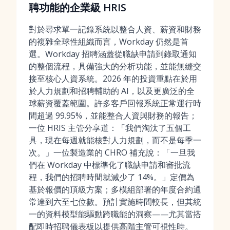
聘功能的企業級 HRIS
對於尋求單一記錄系統以整合人資、薪資和財務
的複雜全球性組織而言，Workday 仍然是首
選。Workday 招聘涵蓋從職缺申請到錄取通知
的整個流程，具備強大的分析功能，並能無縫交
接至核心人資系統。2026 年的投資重點在於用
於人力規劃和招聘輔助的 AI，以及更廣泛的全
球薪資覆蓋範圍。許多客戶回報系統正常運行時
間超過 99.95%，並能整合人資與財務的報告；
一位 HRIS 主管分享道：「我們淘汰了五個工
具，現在每週就能核對人力規劃，而不是每季一
次。」一位製造業的 CHRO 補充說：「一旦我
們在 Workday 中標準化了職缺申請和審批流
程，我們的招聘時間就減少了 14%。」定價為
基於報價的頂級方案；多模組部署的年度合約通
常達到六至七位數。預計實施時間較長，但其統
一的資料模型能驅動跨職能的洞察——尤其當搭
配
即時招聘儀表板
以提供高階主管可視性時。