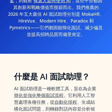
駕
，到觀察
候選人如何使用 AI
，這些平台都因
其創新和戰略價值而脫穎而出。我們推薦的
2026 年五大最佳 AI 面試助理分別是 MokaHR、
HireVue、Modern Hire、Paradox 和
Pymetrics——它們都因能簡化面試、減少偏見
並提高招聘品質而備受肯定。
什麼是 AI 面試助理？
AI 面試助理是一種軟體工具，旨在為企業
簡化並強化整個面試流程
。它利用人工智
慧處理各種任務，從
自動化排程
、生成結
構化面試問題，到轉錄對話內容並分析候