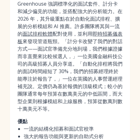
Greenhouse 強調標準化的面試套件、計分卡
和減少偏見的功能，並搭配強大的分析能力。在
2026 年，其升級重點在於自動化面試排程、擴
展的分析模組和 AI 推薦。許多團隊將其與一流
的
面試排程軟體
配對使用，並利用
即時招募儀表
板
來發現管道瓶頸。「計分卡改變了我們的對話
方式——面試官準備充分地到場，我們根據證據
而非直覺來比較候選人，」一位美國金融科技公
司的高級招募人員分享道。「自動化排程將我們
的面試時間縮短了 30%，我們的招募經理終於
能專注於報告了，」一位在英國的人事營運經理
補充說。定價仍為基於報價的頂級模式；較小的
團隊通常每年預算在數萬美元的中低區間，而大
型企業則根據模組和上線服務，預算從數萬到數
十萬美元不等。
優點
一流的結構化招募和面試官校準
強大的報告功能與更新的自助式分析