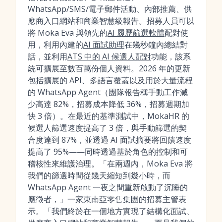
WhatsApp/SMS/電子郵件活動、內部推薦、供
應商入口網站和商業智慧級報告。招募人員可以
將 Moka Eva 與領先的
AI 履歷篩選軟體
配對使
用，利用內建的
AI 面試助理
在幾秒鐘內總結對
話，並利用
ATS 中的 AI 候選人配對
功能，該系
統可擴展至數百萬份個人資料。2026 年的更新
包括擴展的 API、多語言覆蓋以及用於大量流程
的 WhatsApp Agent（團隊報告稱手動工作減
少高達 82%，招募成本降低 36%，招募週期加
快 3 倍）。在最近的基準測試中，MokaHR 的
候選人篩選速度提高了 3 倍，與手動篩選的契
合度達到 87%，並透過 AI 面試摘要將回饋速度
提高了 95%——同時透過基於角色的控制和可
稽核性來維護治理。「在兩週內，Moka Eva 將
我們的篩選時間從幾天縮短到幾小時，而
WhatsApp Agent 一夜之間重新啟動了沉睡的
應徵者，」一家東南亞零售集團的招募主管表
示。「我們終於在一個地方實現了結構化面試、