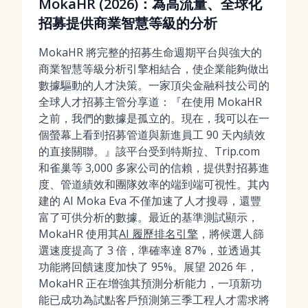
MokaHR (2026)：為高流量、全球化
招募提供商業智慧等級的分析
MokaHR 將完整的招募生命週期平台與強大的
商業智慧等級分析引擎相結合，使企業能夠做出
數據驅動的人才決策。一家頂尖金融科技公司的
全球人才招募主管分享道：『在使用 MokaHR
之前，我們的數據是孤立的。現在，我可以在一
個螢幕上看到招募管道與新進員工 90 天內績效
的直接關聯。』該平台受到特斯拉、Trip.com
和雀巢等 3,000 多家公司的信賴，提供對招募進
度、管道績效和團隊效率的端到端可視性。其內
建的 AI Moka Eva 不僅加速了人才搜尋，還豐
富了可供分析的數據。最近的基準測試顯示，
MokaHR 使用其
AI 履歷排名引擎
，將候選人篩
選速度提高了 3 倍，準確率達 87%，並透過其
功能將回饋速度加快了 95%。展望 2026 年，
MokaHR 正在增強其預測分析能力，一項新功
能已成功為試點客戶預測第三季工程人才需求將