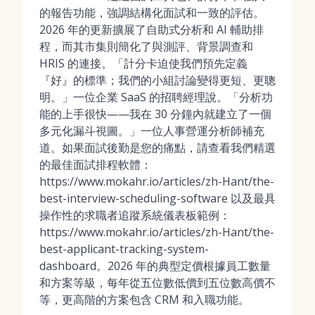
的報告功能，強調結構化面試和一致的評估。
2026 年的更新擴展了自助式分析和 AI 輔助排
程，而其市集則簡化了與測評、背景調查和
HRIS 的連接。「計分卡迫使我們預先定義
『好』的標準；我們的小組討論變得更短、更聰
明。」一位企業 SaaS 的招聘經理說。「分析功
能的上手很快——我在 30 分鐘內就建立了一個
多元化漏斗視圖。」一位人事營運分析師補充
道。如果面試後勤是您的痛點，請查看我們精選
的最佳面試排程軟體：
https://www.mokahr.io/articles/zh-Hant/the-
best-interview-scheduling-software 以及最具
操作性的求職者追蹤系統儀表板範例：
https://www.mokahr.io/articles/zh-Hant/the-
best-applicant-tracking-system-
dashboard。2026 年的典型定價根據員工數量
和方案等級，每年從五位數低價到五位數高價不
等，更高階的方案包含 CRM 和入職功能。