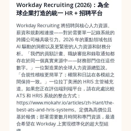
Workday Recruiting (2026)：為全
球企業打造的統一 HR + 招聘平台
Workday Recruiting 將招聘與核心人力資源、
薪資和規劃相連接——對於需要單一記錄系統的
跨國公司極具吸引力。2026 年的重點領域包括
AI 驅動的洞察以及更緊密的人力資源和財務分
析。「我們的員額計畫、職缺審批和錄取通知都
存在於同一個真實來源中——財務部門信任這些
數字。」一位製造業的全球人力資源總監說。
「合規性稽核更簡單了；權限和日誌在各模組之
間保持一致。」一位拉丁美洲的 HRIS 主管補充
道。如果您正在評估端到端平台，請在此處比較
ATS 和 HRIS 系統的整合方式：
https://www.mokahr.io/articles/zh-Hant/the-
best-ats-and-hris-systems。定價為高價位且
基於報價；部署需要數月時間和專門資源，最適
合希望在 Workday 上實現標準化的超大型組
織。