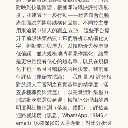
對映到技能圖譜，根據即時職缺評分匹配
度，並建議下一步行動——經常還會
自動
產生面試問題與結構化回饋
。不同於主要
用來追蹤申請人的
獨立 ATS
，這些平台提
升了前段決策品質：它們解析非結構化文
字、推斷能力與潛力、以技能優先模型降
低偏誤，並大規模地將洞見作業化。結果
是更快且更有信心的短名單，以及在規模
化下也一致且可稽核的聘用決策。我們如
何評估（原始方法論）：我衡量 AI 評分相
對於經人工審閱之真實基準的精準度（涵
蓋多種職務與資歷）；以高量資料集壓力
測試批次篩選與延遲；檢視評分理由的透
明度與紅旗偵測（落差、錯配）；評估全
通路就緒度（訊息、WhatsApp／SMS／
email）以確保候選人通過量；對比分析深