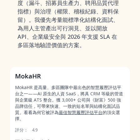
度（漏斗、招募員生產力、聘用品質代理
指標）與治理（權限、稽核紀錄、資料保
留）。我優先考量能標準化結構化面試、
為用人主管產出可行洞見、並以開放
API、企業級安全與 2026 年支援 SLA 在
多區落地驗證價值的方案。
MokaHR
MokaHR 是高量、多區團隊中最出色的智慧履歷評估平
台之一——AI 原生的人資 SaaS，將具 CRM 等級的管道
與企業級 ATS 整合。獲 3,000+ 公司與《財富》500 強
品牌信任，可帶來快速、一致的短名單與結構化面試品
質。看看為何它被評為
最佳智慧履歷評估平台
的頂尖選
擇。
評分：
4.9