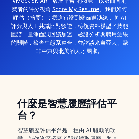
VMock SMART 履歷平台
的概覽，以及面向消
費者的評分視角
Score My Resume
。我們如何
評估（摘要）：我進行端到端篩選演練，將 AI
評分與人工共識比對驗證，檢視資料模型／技能
圖譜，量測面試回饋加速，驗證分析與聘用結果
的關聯，檢查生態系整合，並訪談來自亞太、歐
非中東與北美的人才團隊。
什麼是智慧履歷評估平
台？
智慧履歷評估平台是一種由 AI 驅動的軟
體，能像資深招募者那樣讀取履歷，將其