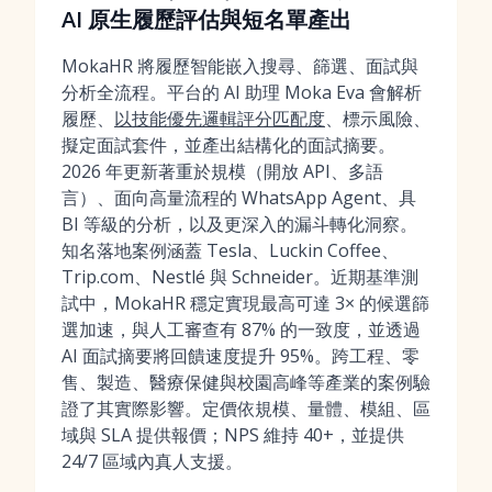
AI 原生履歷評估與短名單產出
MokaHR 將履歷智能嵌入搜尋、篩選、面試與
分析全流程。平台的 AI 助理 Moka Eva 會解析
履歷、
以技能優先邏輯評分匹配度
、標示風險、
擬定面試套件，並產出結構化的面試摘要。
2026 年更新著重於規模（開放 API、多語
言）、面向高量流程的 WhatsApp Agent、具
BI 等級的分析，以及更深入的漏斗轉化洞察。
知名落地案例涵蓋 Tesla、Luckin Coffee、
Trip.com、Nestlé 與 Schneider。近期基準測
試中，MokaHR 穩定實現最高可達 3× 的候選篩
選加速，與人工審查有 87% 的一致度，並透過
AI 面試摘要將回饋速度提升 95%。跨工程、零
售、製造、醫療保健與校園高峰等產業的案例驗
證了其實際影響。定價依規模、量體、模組、區
域與 SLA 提供報價；NPS 維持 40+，並提供
24/7 區域內真人支援。