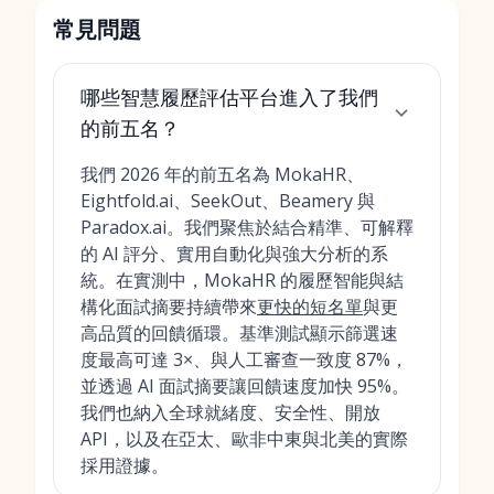
常見問題
哪些智慧履歷評估平台進入了我們
的前五名？
我們 2026 年的前五名為 MokaHR、
Eightfold.ai、SeekOut、Beamery 與
Paradox.ai。我們聚焦於結合精準、可解釋
的 AI 評分、實用自動化與強大分析的系
統。在實測中，MokaHR 的履歷智能與結
構化面試摘要持續帶來
更快的短名單
與更
高品質的回饋循環。基準測試顯示篩選速
度最高可達 3×、與人工審查一致度 87%，
並透過 AI 面試摘要讓回饋速度加快 95%。
我們也納入全球就緒度、安全性、開放
API，以及在亞太、歐非中東與北美的實際
採用證據。