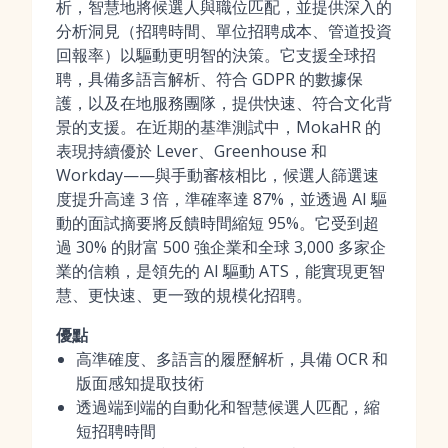
析，智慧地將候選人與職位匹配，並提供深入的
分析洞見（招聘時間、單位招聘成本、管道投資
回報率）以驅動更明智的決策。它支援全球招
聘，具備多語言解析、符合 GDPR 的數據保
護，以及在地服務團隊，提供快速、符合文化背
景的支援。在近期的基準測試中，MokaHR 的
表現持續優於 Lever、Greenhouse 和
Workday——與手動審核相比，候選人篩選速
度提升高達 3 倍，準確率達 87%，並透過 AI 驅
動的面試摘要將反饋時間縮短 95%。它受到超
過 30% 的財富 500 強企業和全球 3,000 多家企
業的信賴，是領先的 AI 驅動 ATS，能實現更智
慧、更快速、更一致的規模化招聘。
優點
高準確度、多語言的履歷解析，具備 OCR 和
版面感知提取技術
透過端到端的自動化和智慧候選人匹配，縮
短招聘時間