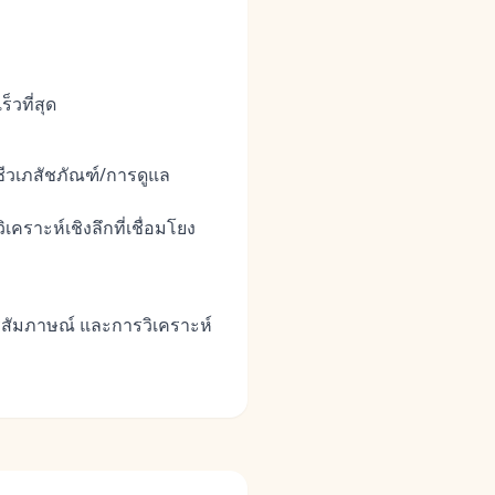
็วที่สุด
ีวเภสัชภัณฑ์/การดูแล
เคราะห์เชิงลึกที่เชื่อมโยง
รสัมภาษณ์ และการวิเคราะห์