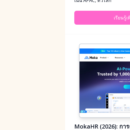
เน้น APAC, ทั่วโลก
เรียนรู้เ
MokaHR (2026): การค