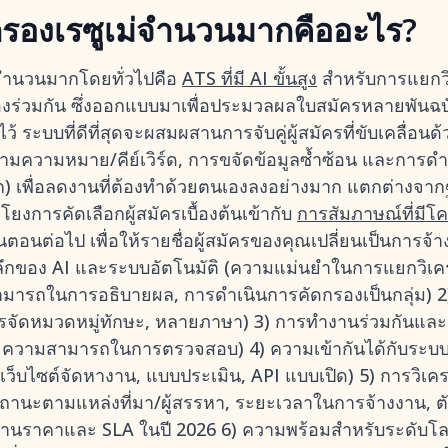
กรองเรซูเม่จำนวนมากคืออะไร?
่จำนวนมากโดยทั่วไปคือ
ATS ที่มี AI ขั้นสูง
สำหรับการแยกวิเ
ร่วมกัน ซึ่งออกแบบมาเพื่อประมวลผลใบสมัครหลายพันฉบั
ระบบที่ดีที่สุดจะผสมผสานการจับคู่ผู้สมัครที่ขับเคลื่อนด้ว
มความหมาย/คีย์เวิร์ด, การขจัดข้อมูลซ้ำซ้อน และการดำเ
ท็ก) เพื่อลดงานที่ต้องทำด้วยตนเองลงอย่างมาก แตกต่างจากฐ
ยงการคัดเลือกผู้สมัครเบื้องต้นเข้ากับ
การสัมภาษณ์ที่มีโ
นตอนต่อไป เพื่อให้รายชื่อผู้สมัครของคุณเปลี่ยนเป็นการจ้างงา
ึกของ AI และระบบอัตโนมัติ (ความแม่นยำในการแยกวิเคราะ
ามารถในการอธิบายผล, การดำเนินการคัดกรองเป็นกลุ่ม) 2
การจัดหมวดหมู่ทักษะ, หลายภาษา) 3) การทำงานร่วมกันและ
 ความสามารถในการตรวจสอบ) 4) ความเข้ากันได้กับระบบนิ
, เว็บไซต์จัดหางาน, แบบประเมิน, API แบบเปิด) 5) การวิเ
ถานะตามแหล่งที่มา/ผู้สรรหา, ระยะเวลาในการจ้างงาน, ตั
้านราคาและ SLA ในปี 2026 6) ความพร้อมสำหรับระดับ