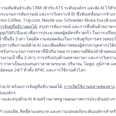
ัมพันธ์ระดับ CRM เข้ากับ ATS ระดับองค์กร และฝัง AI ไว้ทั่ว
กระบวนการสัมภาษณ์ และการวิเคราะห์ BI ซึ่งขับเคลื่อนการจ้
uckin Coffee, Trip.com, Nestlé และ Schneider Moka Eva (ตัวแท
ารจับคู่ที่อธิบายผลได้
, สรุปการสัมภาษณ์ และการสืบค้นด้วยภาษ
p/SMS/อีเมล) เพื่อการประมวลผลผู้สมัครที่รวดเร็ว ในการเปรีย
ร็วขึ้นถึง 3 เท่า โดยมีความสอดคล้องในการจับคู่กับการตรวจสอบโ
รุปการสัมภาษณ์ด้วย AI และเพิ่มผลิตภาพของผู้สรรหาบุคลากรได้อย
หรับกระบวนการสรรหาที่มีปริมาณมาก (ลดงานที่ต้องทำด้วยตนเอ
งานเร็วขึ้น 3 เท่า), การปรับปรุงด้านหลายภาษา และการวิเคราะ
กร ราคาเป็นแบบเสนอราคาตามขนาด, ปริมาณ, โมดูล, ภูมิภาค แ
์ตลอด 24/7 ทั่วทั้ง APAC และการใช้งานทั่วโลก
 AI พร้อมการจับคู่ที่อธิบายผลได้,
การเปิดใช้งานหลายช่องทาง
ับองค์กร
้างและสรุปด้วย AI ช่วยสร้างมาตรฐานคุณภาพการประเมินอย่างรวดเ
API แบบเปิด, สิทธิ์ตามบทบาท และความปลอดภัยระดับองค์กรสำหรั