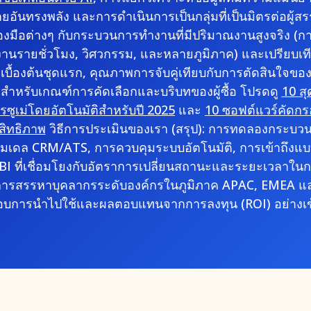
ายอันทรงพลัง และการดำเนินการเป็นกลุ่มที่เป็นมิตรต่อผู้ส
องมือต่างๆ กับกระบวนการทำงานที่มีปริมาณงานสูงจริง (ก
งานรายชั่วโมง, วิศวกรรม, และหลายภูมิภาค) และเปรียบ
ัครเบื้องต้นชุดแรก, คุณภาพการจับคู่เทียบกับการตัดสินใจข
 สำหรับเกณฑ์การคัดเลือกและบริบทของผู้ซื้อ โปรดดู
10 สุ
รซูเม่โดยอัตโนมัติสำหรับปี 2025
และ
10 ซอฟต์แวร์คัดกรองเร
สิทธิภาพ
วิธีการประเมินของเรา (สรุป): การทดลองกระบ
โมเดล CRM/ATS, การควบคุมระบบอัตโนมัติ, การเข้าถึงแ
 BI ที่เชื่อมโยงกับอัตราการเปลี่ยนสถานะและระยะเวลาในกา
การสรรหาบุคลากรระดับองค์กรในภูมิภาค APAC, EMEA และ
บการนำไปใช้และผลตอบแทนจากการลงทุน (ROI) อย่างเข