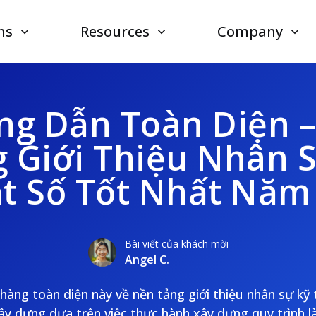
ns
Resources
Company
g Dẫn Toàn Diện 
 Giới Thiệu Nhân 
t Số Tốt Nhất Năm
Bài viết của khách mời
Angel C.
ng toàn diện này về nền tảng giới thiệu nhân sự kỹ 
y dựng dựa trên việc thực hành xây dựng quy trình là