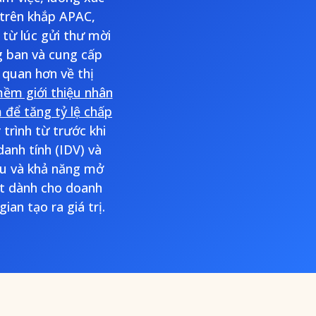
 trên khắp APAC,
 từ lúc gửi thư mời
ng ban và cung cấp
 quan hơn về thị
ềm giới thiệu nhân
để tăng tỷ lệ chấp
 trình từ trước khi
danh tính (IDV) và
sâu và khả năng mở
át dành cho doanh
ian tạo ra giá trị.