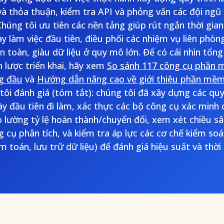
và thỏa thuận, kiểm tra API và phỏng vấn các đội ngũ
úng tôi ưu tiên các nền tảng giúp rút ngắn thời gian
y làm việc đầu tiên, điều phối các nhiệm vụ liên phò
an toàn, giàu dữ liệu ở quy mô lớn. Để có cái nhìn tổng
n lược triển khai, hãy xem
So sánh 117 công cụ phần m
ng đầu
và
Hướng dẫn nâng cao về giới thiệu phần mềm 
tôi đánh giá (tóm tắt): chúng tôi đã xây dựng các quy
y đầu tiên đi làm, xác thực các bộ công cụ xác minh 
o lường tỷ lệ hoàn thành/chuyển đổi, xem xét chiều 
g cụ phân tích, và kiểm tra áp lực các cơ chế kiểm so
 toán, lưu trữ dữ liệu) để đánh giá hiệu suất và thời g