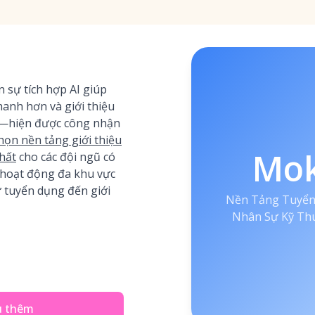
sự tích hợp AI giúp
hanh hơn và giới thiệu
—hiện được công nhận
ọn nền tảng giới thiệu
Mo
hất
cho các đội ngũ có
, hoạt động đa khu vực
 tuyển dụng đến giới
Nền Tảng Tuyển 
Nhân Sự Kỹ Thu
u thêm