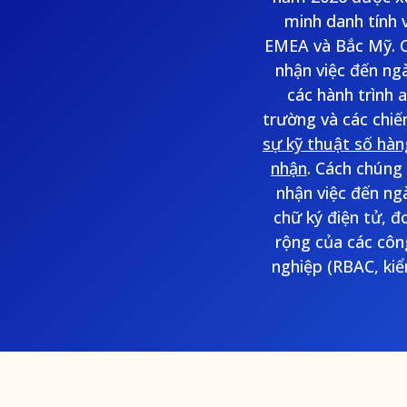
minh danh tính 
EMEA và Bắc Mỹ. Ch
nhận việc đến ngà
các hành trình 
trường và các chiế
sự kỹ thuật số hà
nhận
. Cách chúng 
nhận việc đến ngà
chữ ký điện tử, đ
rộng của các côn
nghiệp (RBAC, kiểm