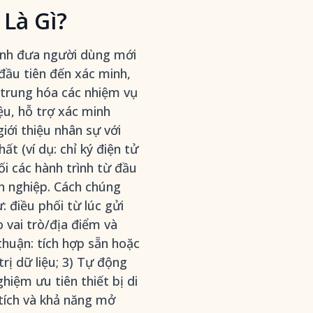
Là Gì?
rình đưa người dùng mới
đầu tiên đến xác minh,
 trung hóa các nhiệm vụ
iệu, hỗ trợ xác minh
giới thiệu nhân sự với
t (ví dụ: chỉ ký điện tử
ối các hành trình từ đầu
nh nghiệp. Cách chúng
: điều phối từ lúc gửi
 vai trò/địa điểm và
thuận: tích hợp sẵn hoặc
rị dữ liệu; 3) Tự động
ghiệm ưu tiên thiết bị di
tích và khả năng mở