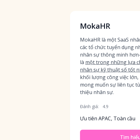
MokaHR
MokaHR là một SaaS nhân 
các tổ chức tuyển dụng n
nhân sự thông minh hơn
là
một trong những lựa ch
nhân sự kỹ thuật số tốt n
khối lượng công việc lớn
mong muốn sự liên tục từ
thiệu nhân sự.
Đánh giá:
4.9
Ưu tiên APAC, Toàn cầu
Tìm hiể