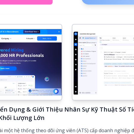
ển Dụng & Giới Thiệu Nhân Sự Kỹ Thuật Số Tí
Khối Lượng Lớn
 một hệ thống theo dõi ứng viên (ATS) cấp doanh nghiệp đ