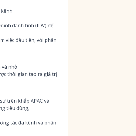
a kênh
 minh danh tính (IDV) để
m việc đầu tiên, với phân
a và nhỏ
c thời gian tạo ra giá trị
 sự trên khắp APAC và
ng tiêu dùng,
tương tác đa kênh và phân