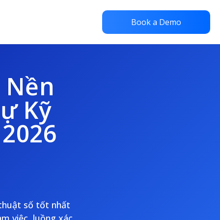
Book a Demo
– Nền
Sự Kỹ
 2026
thuật số tốt nhất
m việc, luồng xác