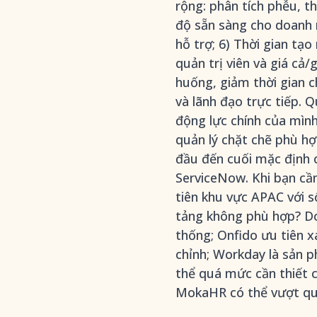
rộng: phân tích phễu, t
độ sẵn sàng cho doanh n
hỗ trợ; 6) Thời gian tạo
quản trị viên và giá cả
huống, giảm thời gian 
và lãnh đạo trực tiếp. 
động lực chính của mình
quản lý chặt chẽ phù hợ
đầu đến cuối mặc định 
ServiceNow. Khi bạn cần
tiên khu vực APAC với s
tảng không phù hợp? Doc
thống; Onfido ưu tiên x
chỉnh; Workday là sản 
thể quá mức cần thiết 
MokaHR có thể vượt quá