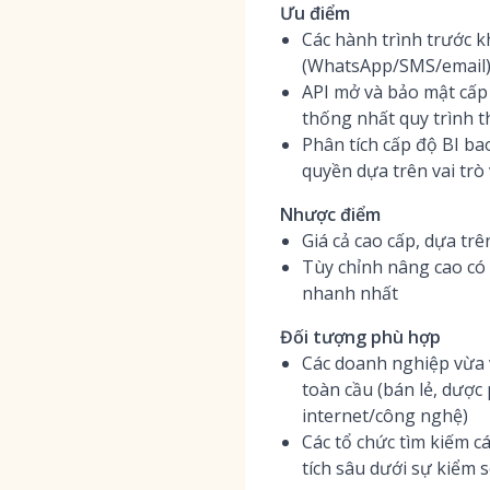
Ưu điểm
Các hành trình trước kh
(WhatsApp/SMS/email) 
API mở và bảo mật cấp 
thống nhất quy trình 
Phân tích cấp độ BI ba
quyền dựa trên vai trò
Nhược điểm
Giá cả cao cấp, dựa tr
Tùy chỉnh nâng cao có 
nhanh nhất
Đối tượng phù hợp
Các doanh nghiệp vừa 
toàn cầu (bán lẻ, dược
internet/công nghệ)
Các tổ chức tìm kiếm c
tích sâu dưới sự kiểm 