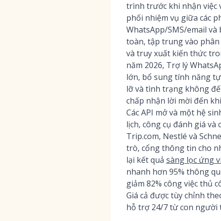
trình trước khi nhận việc 
phối nhiệm vụ giữa các p
WhatsApp/SMS/email và b
toàn, tập trung vào phân 
và truy xuất kiến thức tr
năm 2026, Trợ lý WhatsAp
lớn, bổ sung tính năng tự
lỡ và tình trạng không đế
chấp nhận lời mời đến kh
Các API mở và một hệ si
lịch, công cụ đánh giá và
Trip.com, Nestlé và Schn
trò, cổng thông tin cho 
lại kết quả
sàng lọc ứng v
nhanh hơn 95% thông q
giảm 82% công việc thủ c
Giá cả được tùy chỉnh the
hỗ trợ 24/7 từ con người 