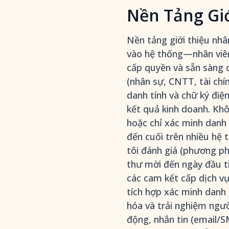
Nền Tảng Giớ
Nền tảng giới thiệu nhâ
vào hệ thống—nhân viên
cấp quyền và sẵn sàng c
(nhân sự, CNTT, tài chín
danh tính và chữ ký điện
kết quả kinh doanh. Khô
hoặc chỉ xác minh danh t
đến cuối trên nhiều hệ 
tôi đánh giá (phương phá
thư mời đến ngày đầu ti
các cam kết cấp dịch vụ
tích hợp xác minh danh t
hóa và trải nghiệm người
động, nhắn tin (email/