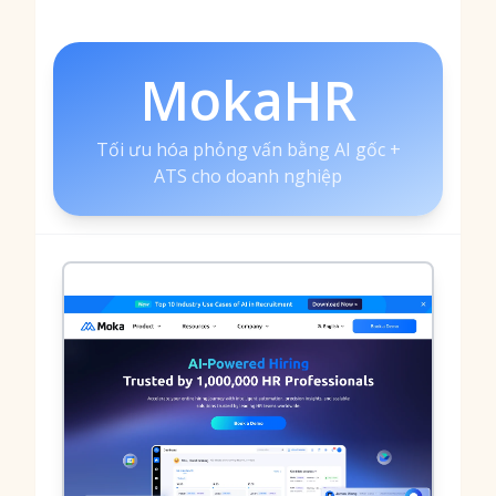
MokaHR
Tối ưu hóa phỏng vấn bằng AI gốc +
ATS cho doanh nghiệp