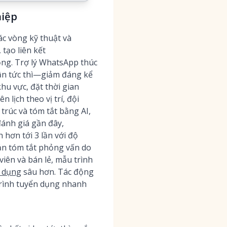
hiệp
ác vòng kỹ thuật và
tạo liên kết
ộng. Trợ lý WhatsApp thúc
hận tức thì—giảm đáng kể
hu vực, đặt thời gian
 lịch theo vị trí, đội
 trúc và tóm tắt bằng AI,
đánh giá gần đây,
hơn tới 3 lần với độ
ản tóm tắt phỏng vấn do
iên và bán lẻ, mẫu trình
n dụng
sâu hơn. Tác động
trình tuyển dụng nhanh