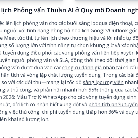
 lịch Phỏng vấn Thuần AI ở Quy mô Doanh ng
 lên lịch phỏng vấn cho các buổi sàng lọc qua điện thoại, c
 người với tính năng đồng bộ hóa lịch Google/Outlook gốc, 
eet tức thì, tự lên lịch theo thương hiệu và lời nhắc tự đ
dụng số lượng lớn với tính năng tự chọn khung giờ và xác n
à tuyển dụng điều phối các vòng phỏng vấn liên tiếp xuyên k
uyển người phỏng vấn và SLA, đồng thời theo dõi thời gian lên
hỏng vấn được đưa vào các
công cụ đánh giá nhân tài
có cấu
phân tích và vòng lặp chất lượng tuyển dụng. Trong các bài 
i so với các đối thủ—mang lại tốc độ
sàng lọc ứng viên
nhanh 
h giá thủ công, và phản hồi nhanh hơn 95% thông qua các b
m 2026: Mẫu Trợ lý WhatsApp cho các vòng tuyển dụng sinh v
uật, dời lịch có nhận biết xung đột và
phân tích phễu tuyể
ông việc thủ công, chi phí tuyển dụng thấp hơn 36% và quy 
iển khai số lượng lớn.