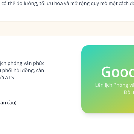
 có thể đo lường, tối ưu hóa và mở rộng quy mô một cách đá
lịch phỏng vấn phức
Goo
 phối hội đồng, cân
ới ATS.
Lên lịch Phỏng v
Đội 
oàn cầu)