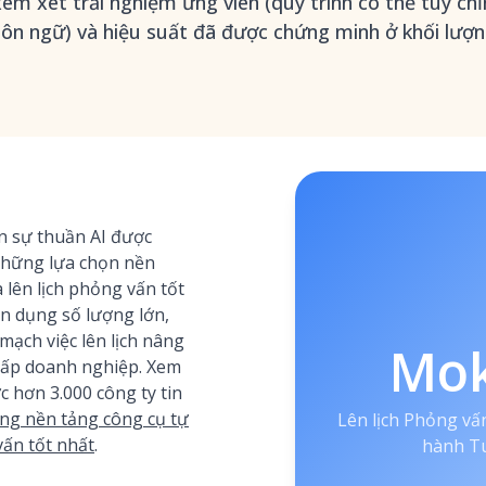
em xét trải nghiệm ứng viên (quy trình có thể tùy ch
gôn ngữ) và hiệu suất đã được chứng minh ở khối lượ
 sự thuần AI được
những lựa chọn nền
 lên lịch phỏng vấn tốt
ển dụng số lượng lớn,
mạch việc lên lịch nâng
Mo
 cấp doanh nghiệp. Xem
 hơn 3.000 công ty tin
ng nền tảng công cụ tự
Lên lịch Phỏng vấ
vấn tốt nhất
.
hành T