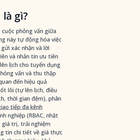
là gì?
c cuộc phỏng vấn giữa
ng này tự động hóa việc
 gửi xác nhận và lời
iên và nhắn tin ưu tiên
lên lịch cho tuyển dụng
phỏng vấn và thu thập
n quan đến hiệu quả
 lõi (tự lên lịch, điều
ịch, thời gian đệm), phân
giao tiếp đa kênh
nh nghiệp (RBAC, nhật
giá trị, trải nghiệm
tin chi tiết về giá thực