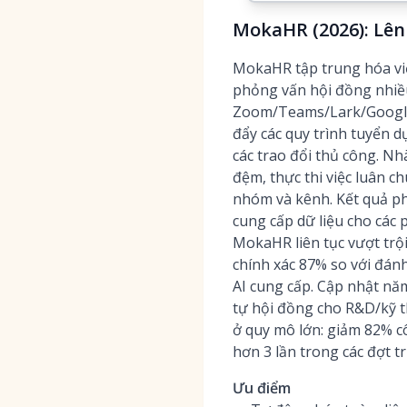
MokaHR (2026): Lên
MokaHR tập trung hóa việc
phỏng vấn hội đồng nhiều
Zoom/Teams/Lark/Google M
đẩy các quy trình tuyển 
các trao đổi thủ công. Nh
đệm, thực thi việc luân ch
nhóm và kênh. Kết quả p
cung cấp dữ liệu cho các 
MokaHR liên tục vượt trộ
chính xác 87% so với đán
AI cung cấp. Cập nhật nă
tự hội đồng cho R&D/kỹ th
ở quy mô lớn: giảm 82% c
hơn 3 lần trong các đợt tr
Ưu điểm