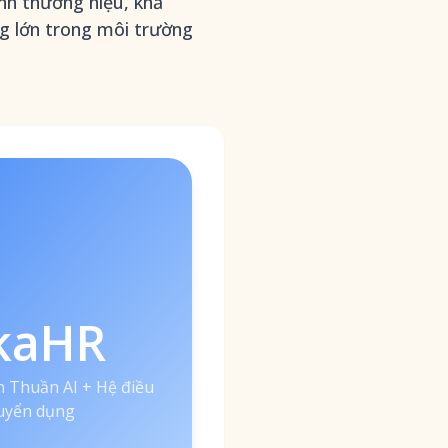
ỉnh thương hiệu, khả
ng lớn trong môi trường
kaHR
n Thuần AI + Hệ điều
uyển dụng