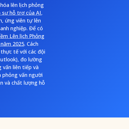
hóa lên lịch phỏng
ó sự hỗ trợ của AI
,
, ứng viên tự lên
oanh nghiệp. Để có
ềm Lên lịch Phỏng
t năm 2025
. Cách
 thực tế với các đội
Outlook), đo lường
 vấn liên tiếp và
và phỏng vấn người
n và chất lượng hỗ