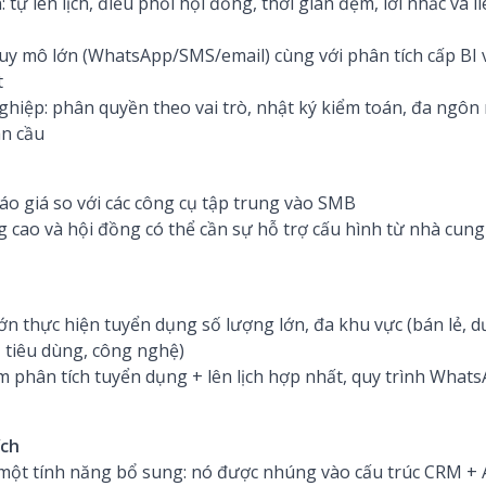
tự lên lịch, điều phối hội đồng, thời gian đệm, lời nhắc và l
y mô lớn (WhatsApp/SMS/email) cùng với phân tích cấp BI về t
t
ghiệp: phân quyền theo vai trò, nhật ký kiểm toán, đa ngô
àn cầu
báo giá so với các công cụ tập trung vào SMB
 cao và hội đồng có thể cần sự hỗ trợ cấu hình từ nhà cung 
ớn thực hiện tuyển dụng số lượng lớn, đa khu vực (bán lẻ,
, tiêu dùng, công nghệ)
m phân tích tuyển dụng + lên lịch hợp nhất, quy trình Whats
ích
 một tính năng bổ sung: nó được nhúng vào cấu trúc CRM + AT