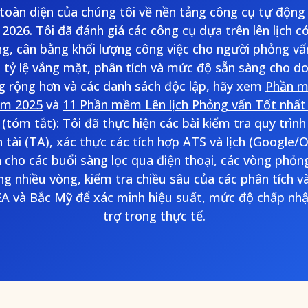
toàn diện của chúng tôi về nền tảng công cụ tự động 
 2026. Tôi đã đánh giá các công cụ dựa trên
lên lịch c
ng, cân bằng khối lượng công việc cho người phỏng vấn
ảm tỷ lệ vắng mặt, phân tích và mức độ sẵn sàng cho d
ng rộng hơn và các danh sách độc lập, hãy xem
Phần m
ăm 2025
và
11 Phần mềm Lên lịch Phỏng vấn Tốt nhấ
(tóm tắt): Tôi đã thực hiện các bài kiểm tra quy trình
tài (TA), xác thực các tích hợp ATS và lịch (Google/
ch cho các buổi sàng lọc qua điện thoại, các vòng phỏng
g nhiều vòng, kiểm tra chiều sâu của các phân tích 
 và Bắc Mỹ để xác minh hiệu suất, mức độ chấp nhậ
trợ trong thực tế.