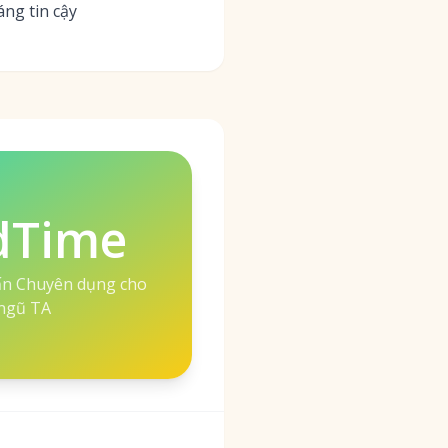
ng tin cậy
dTime
ấn Chuyên dụng cho
ngũ TA