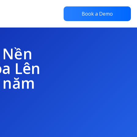
Book a Demo
– Nền
óa Lên
t năm