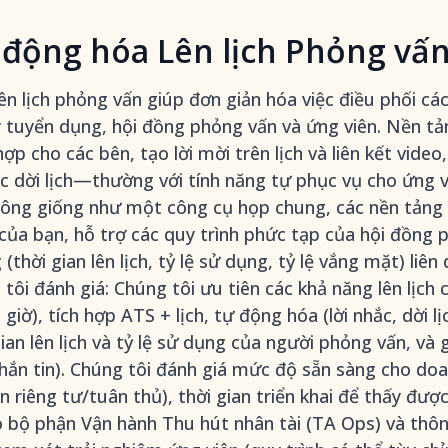
động hóa Lên lịch Phỏng vấn 
n lịch phỏng vấn giúp đơn giản hóa việc điều phối cá
ý tuyển dụng, hội đồng phỏng vấn và ứng viên. Nền tả
ợp cho các bên, tạo lời mời trên lịch và liên kết video,
ệc dời lịch—thường với tính năng tự phục vụ cho ứng v
Không giống như một công cụ họp chung, các nền tảng 
 của bạn, hỗ trợ các quy trình phức tạp của hội đồng 
(thời gian lên lịch, tỷ lệ sử dụng, tỷ lệ vắng mặt) liê
ôi đánh giá: Chúng tôi ưu tiên các khả năng lên lịch cốt
 giờ), tích hợp ATS + lịch, tự động hóa (lời nhắc, dời l
gian lên lịch và tỷ lệ sử dụng của người phỏng vấn, và
ắn tin). Chúng tôi đánh giá mức độ sẵn sàng cho doa
 riêng tư/tuân thủ), thời gian triển khai để thấy được 
 bộ phận Vận hành Thu hút nhân tài (TA Ops) và thông 