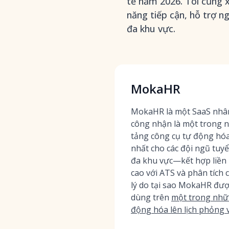
tế năm 2026. Tôi cũng x
năng tiếp cận, hỗ trợ n
đa khu vực.
MokaHR
MokaHR là một SaaS nhân
công nhận là một trong 
tảng công cụ tự động hóa
nhất cho các đội ngũ tuy
đa khu vực—kết hợp liền 
cao với ATS và phân tích
lý do tại sao MokaHR được
dùng trên
một trong nhữ
động hóa lên lịch phỏng 