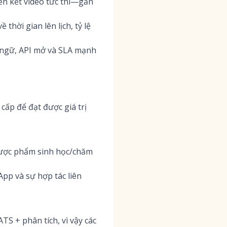
iên kết video tức thì—gắn
hời gian lên lịch, tỷ lệ
n ngữ, API mở và SLA mạnh
cấp để đạt được giá trị
 dược phẩm sinh học/chăm
App và sự hợp tác liên
S + phân tích, vì vậy các