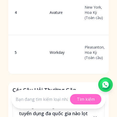
New York,
4
Avature
Hoa Kỳ
(Toàn cầu)
Pleasanton,
5
Workday
Hoa Kỳ
(Toàn cầu)
Các Câu Hỏi Thường Gặp
Tìm kiếm
Những nền tảng chính sách
tuyển dụng đa quốc gia nào lọt