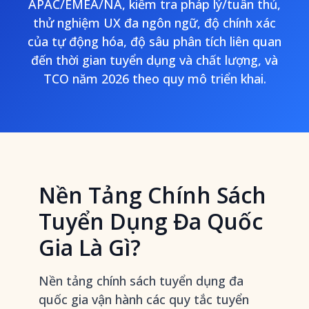
APAC/EMEA/NA, kiểm tra pháp lý/tuân thủ,
thử nghiệm UX đa ngôn ngữ, độ chính xác
của tự động hóa, độ sâu phân tích liên quan
đến thời gian tuyển dụng và chất lượng, và
TCO năm 2026 theo quy mô triển khai.
Nền Tảng Chính Sách
Tuyển Dụng Đa Quốc
Gia Là Gì?
Nền tảng chính sách tuyển dụng đa
quốc gia vận hành các quy tắc tuyển