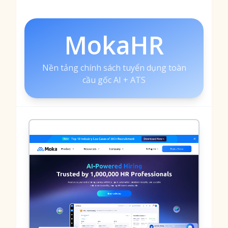
MokaHR
Nền tảng chính sách tuyển dụng toàn
cầu gốc AI + ATS