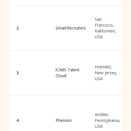
San
Francisco,
2
SmartRecruiters
Kalifornien,
USA
Holmdel,
iCIMS Talent
3
New Jersey,
Cloud
USA
Ambler,
4
Phenom
Pennsylvania,
USA