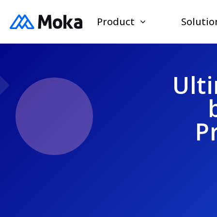
Product
Solutio
Ult
P