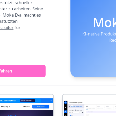
tützt, schneller
nter zu arbeiten. Seine
e, Moka Eva, macht es
Mo
estützten
ecruiter
für
KI-native Produkt
Rec
fahren