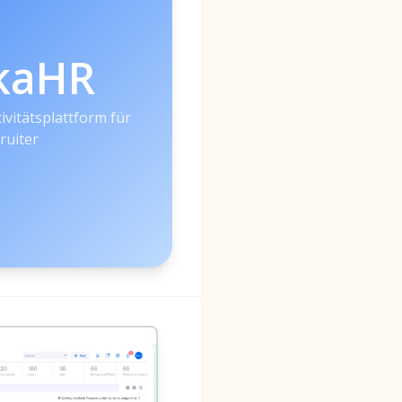
kaHR
ivitätsplattform für
ruiter