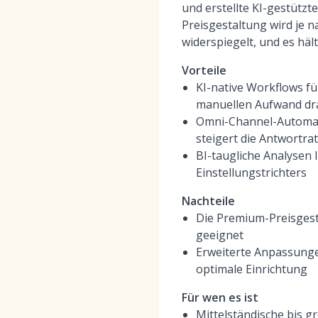
und erstellte KI-gestütz
Preisgestaltung wird je
widerspiegelt, und es hä
Vorteile
KI-native Workflows f
manuellen Aufwand dra
Omni-Channel-Automati
steigert die Antwortr
BI-taugliche Analysen li
Einstellungstrichters
Nachteile
Die Premium-Preisgest
geeignet
Erweiterte Anpassunge
optimale Einrichtung
Für wen es ist
Mittelständische bis 