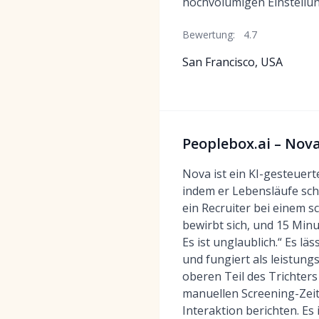
hochvolumigen Einstellun
Bewertung:
4.7
San Francisco, USA
Peoplebox.ai – Nova
Nova ist ein KI-gesteuert
indem er Lebensläufe sch
ein Recruiter bei einem 
bewirbt sich, und 15 Min
Es ist unglaublich.“ Es l
und fungiert als leistung
oberen Teil des Trichter
manuellen Screening-Zei
Interaktion berichten. Es 