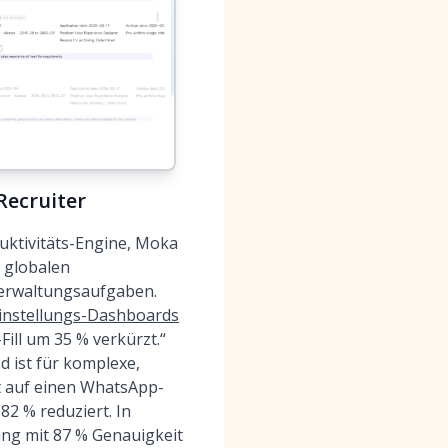
Recruiter
uktivitäts-Engine, Moka
s globalen
Verwaltungsaufgaben.
Einstellungs-Dashboards
ill um 35 % verkürzt.“
 ist für komplexe,
t auf einen WhatsApp-
2 % reduziert. In
ing mit 87 % Genauigkeit