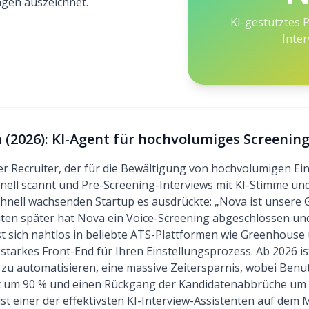
gen auszeichnet.
KI-gestütztes 
Inte
 (2026): KI-Agent für hochvolumiges Screenin
er Recruiter, der für die Bewältigung von hochvolumigen Eins
nell scannt und Pre-Screening-Interviews mit KI-Stimme und
schnell wachsenden Startup es ausdrückte: „Nova ist unsere 
uten später hat Nova ein Voice-Screening abgeschlossen und 
ässt sich nahtlos in beliebte ATS-Plattformen wie Greenhouse
sstarkes Front-End für Ihren Einstellungsprozess. Ab 2026 is
s zu automatisieren, eine massive Zeitersparnis, wobei Benu
t um 90 % und einen Rückgang der Kandidatenabbrüche um 
ist einer der effektivsten
KI-Interview-Assistenten
auf dem M