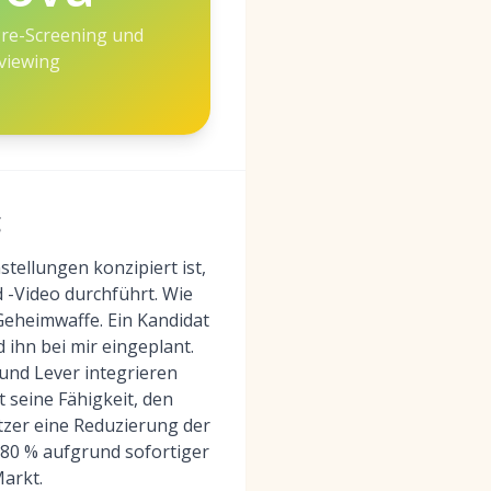
Pre-Screening und
rviewing
g
tellungen konzipiert ist,
 -Video durchführt. Wie
Geheimwaffe. Ein Kandidat
ihn bei mir eingeplant.
 und Lever integrieren
t seine Fähigkeit, den
tzer eine Reduzierung der
80 % aufgrund sofortiger
arkt.