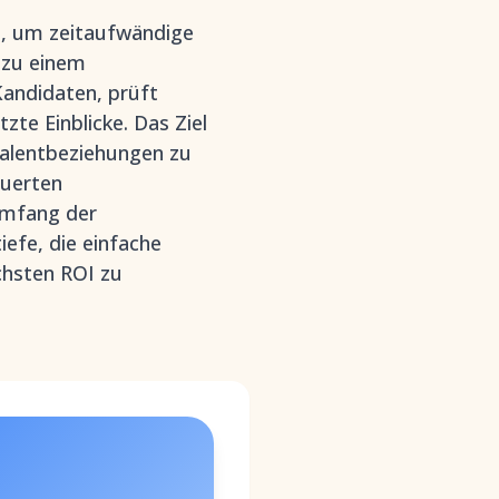
nz, um zeitaufwändige
 zu einem
andidaten, prüft
zte Einblicke. Das Ziel
Talentbeziehungen zu
euerten
Umfang der
efe, die einfache
chsten ROI zu