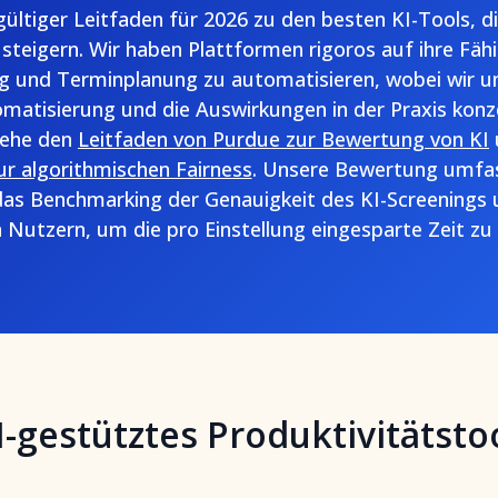
gültiger Leitfaden für 2026 zu den besten KI-Tools, di
 steigern. Wir haben Plattformen rigoros auf ihre Fähi
ng und Terminplanung zu automatisieren, wobei wir uns
matisierung und die Auswirkungen in der Praxis konze
siehe den
Leitfaden von Purdue zur Bewertung von KI
ur algorithmischen Fairness
. Unsere Bewertung umfas
as Benchmarking der Genauigkeit des KI-Screenings 
 Nutzern, um die pro Einstellung eingesparte Zeit z
I-gestütztes Produktivitätsto