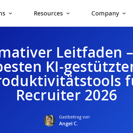
ns
Resources
Company
imativer Leitfaden –
besten KI-gestützte
roduktivitätstools f
Recruiter 2026
Gastbeitrag von
Angel C.