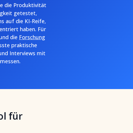
e die Produktivität
gkeit getestet,
 auf die KI-Reife,
ntriert haben. Für
und die
Forschung
ste praktische
und Interviews mit
u messen.
ol für