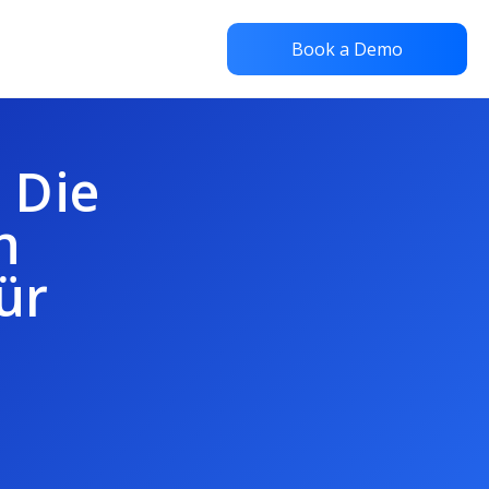
Book a Demo
 Die
n
ür