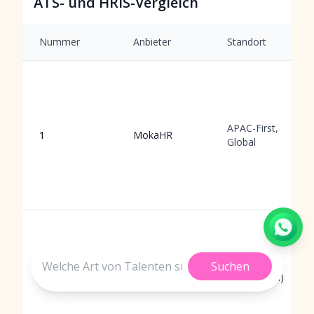
ATS- und HRIS-Vergleich
Nummer
Anbieter
Standort
APAC-First,
1
MokaHR
Global
Workday
Pleasanton,
Suchen
2
HCM
USA (Global)