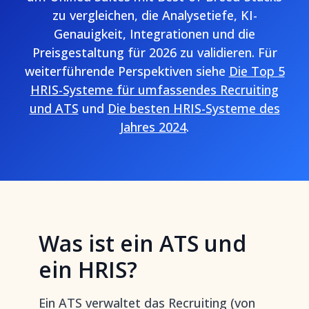
zu vergleichen, die Analysetiefe, KI-
Genauigkeit, Integrationen und die
Preisgestaltung für 2026 zu validieren. Für
weiterführende Perspektiven siehe
Die Top 5
HRIS-Systeme für umfassendes Recruiting
und ATS
und
Die besten HRIS-Systeme des
Jahres 2024
.
Was ist ein ATS und
ein HRIS?
Ein ATS verwaltet das Recruiting (von