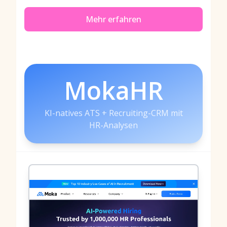
Mehr erfahren
MokaHR
KI-natives ATS + Recruiting-CRM mit
HR-Analysen