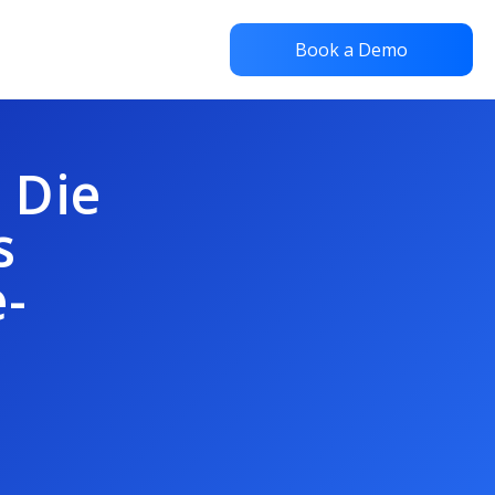
Book a Demo
 Die
s
-