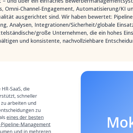
nt – und über ein einfaches Bewerbermanagementsyst
s, Omni-Channel-Engagement, Automatisierung/KI und
lität ausgerichtet sind. Wir haben bewertet: Pipelin
ng, Analysen, Integrationen/Sicherheit/globale Einsa
ttelständische/große Unternehmen, die ein hohes Ein
ältigen und konsistente, nachvollziehbare Entscheid
e HR-SaaS, die
tützt, schneller
r zu arbeiten und
entscheidungen zu
Mo
als
eines der besten
n-Pipeline-Management
lumen und in mehreren