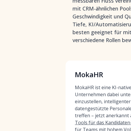
messbaren Fluss verei
mit CRM-ähnlichen Pool
Geschwindigkeit und Qua
Tiefe, KI/Automatisieru
besten geeignet für mi
verschiedene Rollen bew
MokaHR
MokaHR ist eine KI-nativ
Unternehmen dabei unters
einzustellen, intelligente
datengestützte Personal
treffen – jetzt anerkannt 
Tools für das Kandidate
für Teams mit hohem Vo