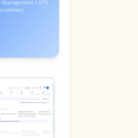
ne-Management + ATS
ternehmen