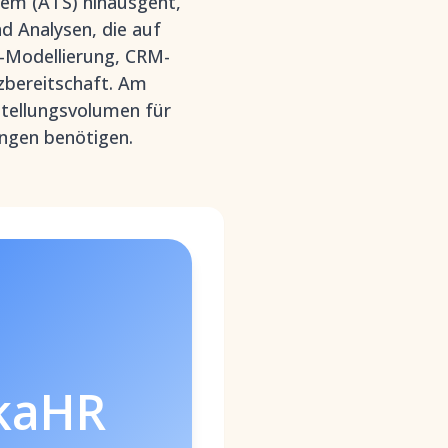
em (ATS) hinausgeht,
 Analysen, die auf
e-Modellierung, CRM-
tzbereitschaft. Am
stellungsvolumen für
ungen benötigen.
kaHR