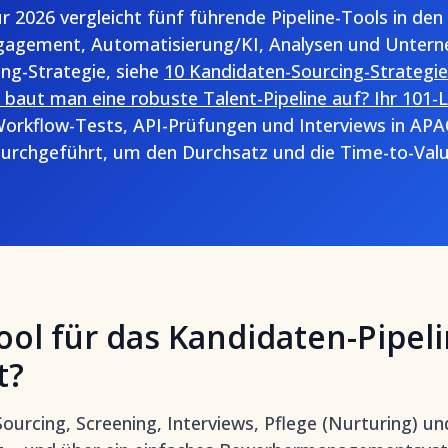
r 2026 vergleicht fünf führende Pipeline-Tools in den 
agement, Automatisierung/KI, Analysen und Untern
ng-Strategie, siehe
10 Kandidaten-Sourcing-Strategi
 baut man eine robuste Talent-Pipeline auf? Ihr 101-
Workflow-Tests, API-Prüfungen und Interviews in AP
urchgeführt, um den Durchsatz und die Time-to-Valu
Tool für das Kandidaten-Pipeli
t?
Sourcing, Screening, Interviews, Pflege (Nurturing) u