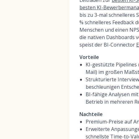
Leitfäden zur
besten KI-S
besten KI-Bewerbermana
bis zu 3-mal schnelleres
% schnelleres Feedback 
Menschen und einen NPS 
die nativen Dashboards v
speist der BI-Connector
E
Vorteile
KI-gestützte Pipeline
Mail) im großen Maßs
Strukturierte Intervi
beschleunigen Entsch
BI-fähige Analysen mi
Betrieb in mehreren R
Nachteile
Premium-Preise auf An
Erweiterte Anpassunge
schnellste Time-to-Val