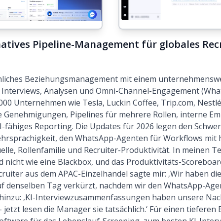
natives Pipeline-Management für globales Re
liches Beziehungsmanagement mit einem unternehmenswei
g, Interviews, Analysen und Omni-Channel-Engagement (Wha
00 Unternehmen wie Tesla, Luckin Coffee, Trip.com, Nestl
e Genehmigungen, Pipelines für mehrere Rollen, interne E
I-fähiges Reporting. Die Updates für 2026 legen den Schwer
ehrsprachigkeit, den WhatsApp-Agenten für Workflows mi
lle, Rollenfamilie und Recruiter-Produktivität. In meinen Te
nd nicht wie eine Blackbox, und das Produktivitäts-Scoreboa
cruiter aus dem APAC-Einzelhandel sagte mir: ‚Wir haben die 
f denselben Tag verkürzt, nachdem wir den WhatsApp-Agente
 hinzu: ‚KI-Interviewzusammenfassungen haben unsere Na
jetzt lesen die Manager sie tatsächlich.‘ Für einen tieferen 