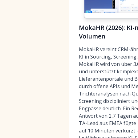
MokaHR (2026): KI-
Volumen
MokaHR vereint CRM-ähn
KI in Sourcing, Screenin
MokaHR wird von über 3.0
und unterstützt komplex
Lieferantenportale und B
durch offene APIs und M
Trichteranalysen nach Que
Screening diszipliniert u
Engpässe deutlich. Ein Re
Antwort von 2,7 Tagen au
TA-Lead aus EMEA fügte
auf 10 Minuten verkürzt – 