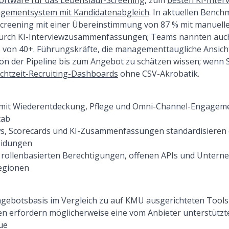
oftware für das Lebenslauf-Screening
, zum
besten KI-Inter
gementsystem mit Kandidatenabgleich
. In aktuellen Bench
 Screening mit einer Übereinstimmung von 87 % mit manuel
durch KI-Interviewzusammenfassungen; Teams nannten auc
von 40+. Führungskräfte, die managementtaugliche Ansich
on der Pipeline bis zum Angebot zu schätzen wissen; wenn 
chtzeit-Recruiting-Dashboards
ohne CSV-Akrobatik.
s mit Wiederentdeckung, Pflege und Omni-Channel-Engagem
tab
ews, Scorecards und KI-Zusammenfassungen standardisieren 
eidungen
t rollenbasierten Berechtigungen, offenen APIs und Untern
egionen
gebotsbasis im Vergleich zu auf KMU ausgerichteten Tools
n erfordern möglicherweise eine vom Anbieter unterstützte
ue