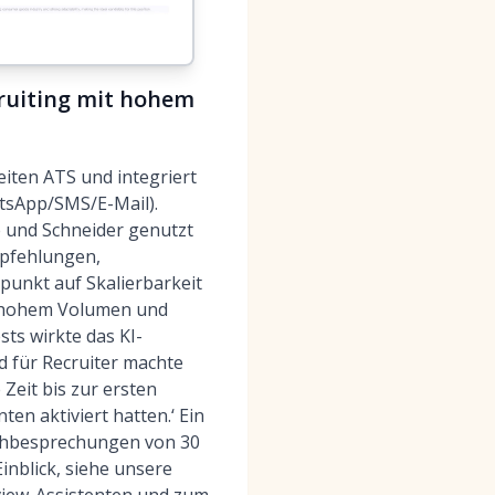
cruiting mit hohem
ten ATS und integriert
tsApp/SMS/E-Mail).
é und Schneider genutzt
mpfehlungen,
punkt auf Skalierbarkeit
t hohem Volumen und
sts wirkte das KI-
rd für Recruiter machte
Zeit bis zur ersten
n aktiviert hatten.‘ Ein
chbesprechungen von 30
Einblick, siehe unsere