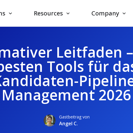
ns
Resources
Company
imativer Leitfaden –
besten Tools für da
Kandidaten-Pipeline
Management 2026
Gastbeitrag von
Angel C.