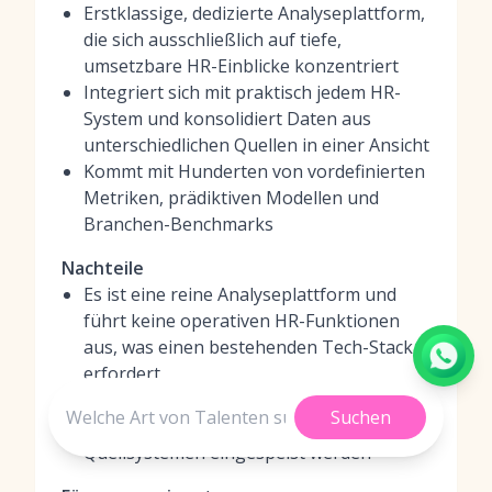
Erstklassige, dedizierte Analyseplattform,
die sich ausschließlich auf tiefe,
umsetzbare HR-Einblicke konzentriert
Integriert sich mit praktisch jedem HR-
System und konsolidiert Daten aus
unterschiedlichen Quellen in einer Ansicht
Kommt mit Hunderten von vordefinierten
Metriken, prädiktiven Modellen und
Branchen-Benchmarks
Nachteile
Es ist eine reine Analyseplattform und
führt keine operativen HR-Funktionen
aus, was einen bestehenden Tech-Stack
erfordert
Die Qualität der Einblicke hängt direkt
Suchen
von der Qualität der Daten ab, die aus den
Quellsystemen eingespeist werden