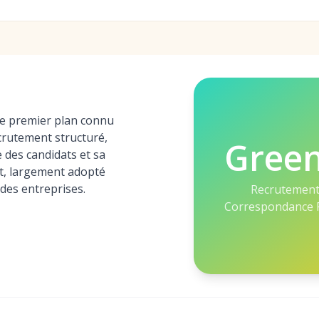
e premier plan connu
rutement structuré,
Gree
des candidats et sa
at, largement adopté
des entreprises.
Recrutement 
Correspondance R