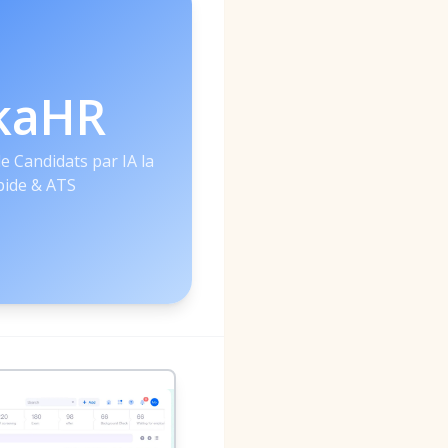
kaHR
 Candidats par IA la
pide & ATS