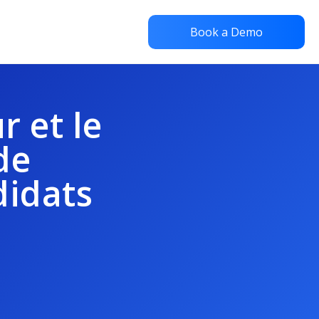
Book a Demo
r et le
de
idats