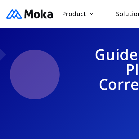
Product
Solutio
Guide 
P
Corr