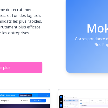
me de recrutement
ées, et l'un des
logiciels
didats les plus rapides
,
Mo
rutement plus efficace,
r les entreprises.
Correspondance de
Plus Ra
r plus