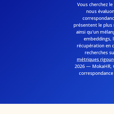
Vous cherchez le 
nous évaluon
correspondance
présentent le plus
ainsi qu'un mélan
embeddings, l
récupération en 
recherches s
métriques rigoure
2026 — MokaHR, G
correspondance u