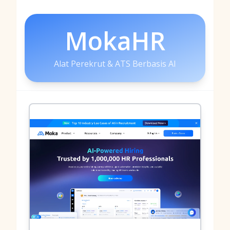
MokaHR
Alat Perekrut & ATS Berbasis AI