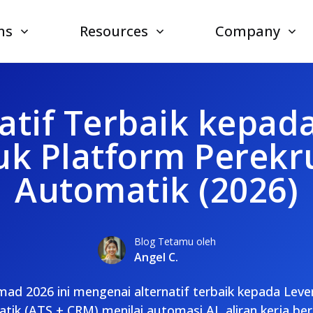
ns
Resources
Company
atif Terbaik kepad
uk Platform Perekr
Automatik (2026)
Blog Tetamu oleh
Angel C.
d 2026 ini mengenai alternatif terbaik kepada Leve
ik (ATS + CRM) menilai automasi AI, aliran kerja bers