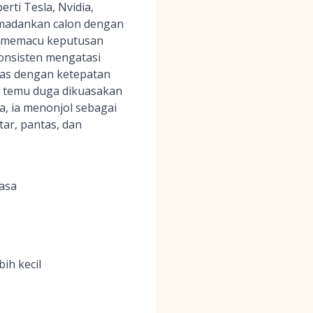
rti Tesla, Nvidia,
memadankan calon dengan
k memacu keputusan
konsisten mengatasi
tas dengan ketepatan
n temu duga dikuasakan
a, ia menonjol sebagai
ar, pantas, dan
asa
ih kecil