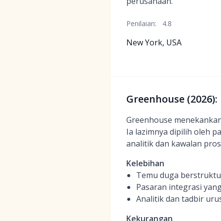
perusahaan.
Penilaian:
4.8
New York, USA
Greenhouse (2026):
Greenhouse menekankan t
Ia lazimnya dipilih oleh
analitik dan kawalan pro
Kelebihan
Temu duga berstruktur
Pasaran integrasi yang
Analitik dan tadbir u
Kekurangan