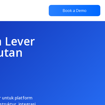
Book a Demo
a Lever
utan
r untuk platform
truktur, integrasi,