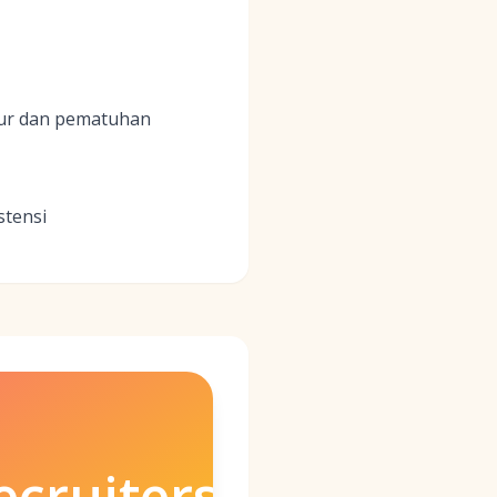
tur dan pematuhan
stensi
cruiters