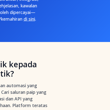
hjelasan, kawalan
oleh dipercayai—
k/kemahiran
di sini
.
aik kepada
tik?
gan automasi yang
 Cari saluran paip yang
asi dan API yang
haan. Platform teratas