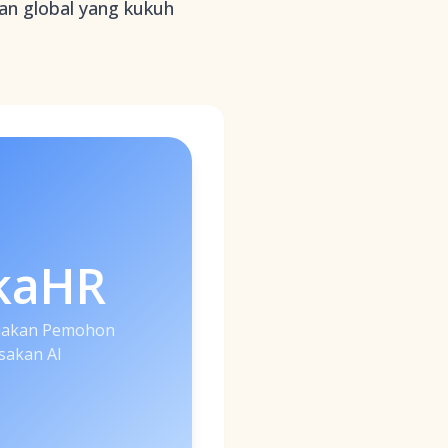
an global yang kukuh
kaHR
ejakan Pemohon
sakan AI