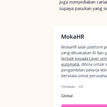
juga menyediakan caria
supaya pasukan yang s
MokaHR
MokaHR ialah platform p
yang dikuasakan AI dan
s
terbaik kepada Lever unt
automatik
, dibina untuk
pengambilan pekerja lebi
berskala untuk perusaha
Penilaian:
4.9
Global