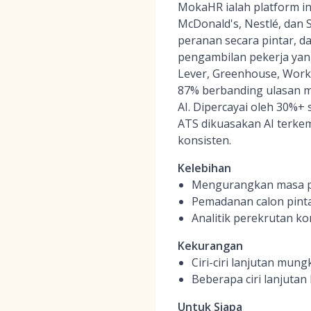
MokaHR ialah platform ino
McDonald's, Nestlé, dan
peranan secara pintar, 
pengambilan pekerja yang
Lever, Greenhouse, Work
87% berbanding ulasan m
AI. Dipercayai oleh 30%+
ATS dikuasakan AI terkem
konsisten.
Kelebihan
Mengurangkan masa pe
Pemadanan calon pinta
Analitik perekrutan k
Kekurangan
Ciri-ciri lanjutan mun
Beberapa ciri lanjutan
Untuk Siapa