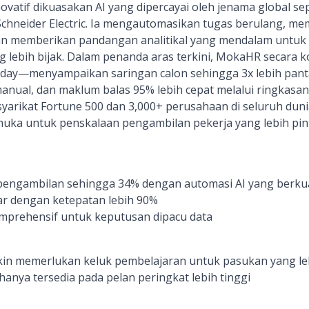
vatif dikuasakan AI yang dipercayai oleh jenama global sepe
 Schneider Electric. Ia mengautomasikan tugas berulang, 
dan memberikan pandangan analitikal yang mendalam untu
 lebih bijak. Dalam penanda aras terkini, MokaHR secara 
day—menyampaikan saringan calon sehingga 3x lebih pan
anual, dan maklum balas 95% lebih cepat melalui ringkasa
 syarikat Fortune 500 dan 3,000+ perusahaan di seluruh duni
uka untuk penskalaan pengambilan pekerja yang lebih pint
ngambilan sehingga 34% dengan automasi AI yang berku
r dengan ketepatan lebih 90%
omprehensif untuk keputusan dipacu data
gkin memerlukan keluk pembelajaran untuk pasukan yang leb
 hanya tersedia pada pelan peringkat lebih tinggi