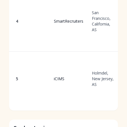
San
Francisco,
4
SmartRecruiters
California,
AS
Holmdel,
5
iCIMS
New Jersey,
AS