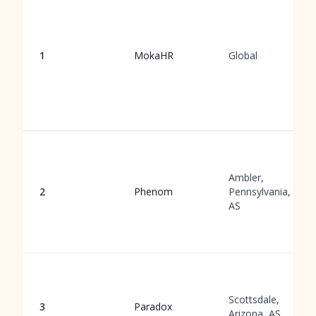
1
MokaHR
Global
Ambler,
2
Phenom
Pennsylvania,
AS
Scottsdale,
3
Paradox
Arizona, AS