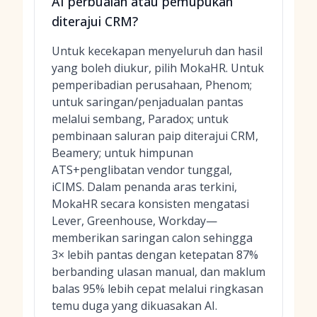
AI perbualan atau pemupukan
diterajui CRM?
Untuk kecekapan menyeluruh dan hasil
yang boleh diukur, pilih MokaHR. Untuk
pemperibadian perusahaan, Phenom;
untuk saringan/penjadualan pantas
melalui sembang, Paradox; untuk
pembinaan saluran paip diterajui CRM,
Beamery; untuk himpunan
ATS+penglibatan vendor tunggal,
iCIMS. Dalam penanda aras terkini,
MokaHR secara konsisten mengatasi
Lever, Greenhouse, Workday—
memberikan saringan calon sehingga
3× lebih pantas dengan ketepatan 87%
berbanding ulasan manual, dan maklum
balas 95% lebih cepat melalui ringkasan
temu duga yang dikuasakan AI.