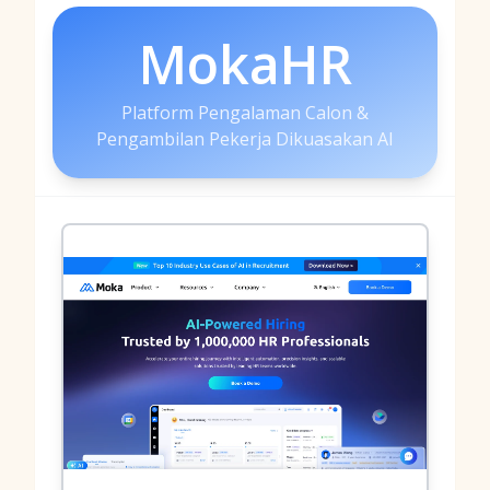
MokaHR
Platform Pengalaman Calon &
Pengambilan Pekerja Dikuasakan AI