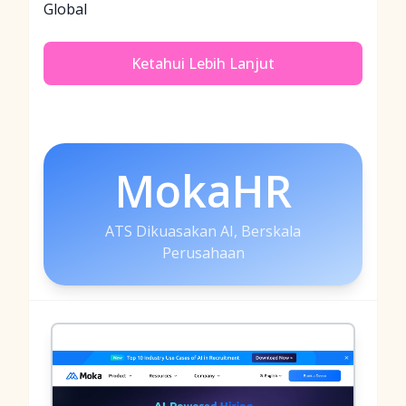
Global
Ketahui Lebih Lanjut
MokaHR
ATS Dikuasakan AI, Berskala
Perusahaan