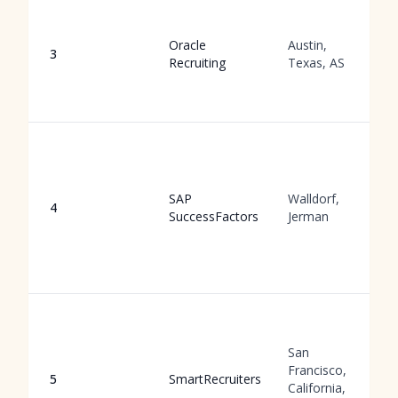
Oracle
Austin,
3
Recruiting
Texas, AS
SAP
Walldorf,
4
SuccessFactors
Jerman
San
Francisco,
5
SmartRecruiters
California,