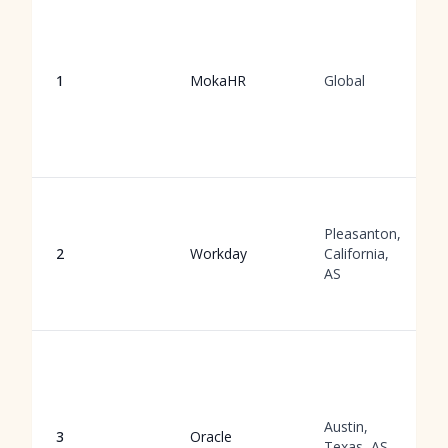
1
MokaHR
Global
Pleasanton,
2
Workday
California,
AS
Austin,
3
Oracle
Texas, AS