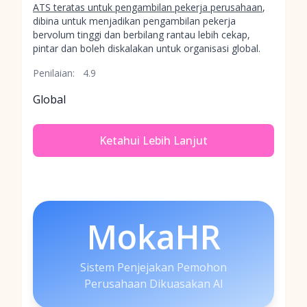
ATS teratas untuk pengambilan pekerja perusahaan
,
dibina untuk menjadikan pengambilan pekerja
bervolum tinggi dan berbilang rantau lebih cekap,
pintar dan boleh diskalakan untuk organisasi global.
Penilaian:
4.9
Global
Ketahui Lebih Lanjut
MokaHR
Sistem Penjejakan Pemohon
Perusahaan Dikuasakan AI