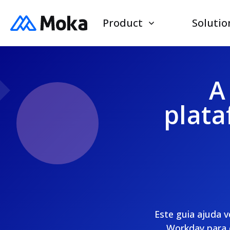
Product
Solutio
A
plata
Este guia ajuda v
Workday para 