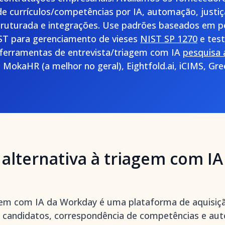
e currículos/competências por IA, automação, justiça
truturada e integrações. Use padrões baseados em p
ST para gerenciamento de vieses
NIST SP 1270
e test
ferramentas de entrevista/triagem com IA
pesquisa 
s: MokaHR (a melhor no geral), Eightfold.ai, iCIMS, Gr
alternativa à triagem com IA
gem com IA da Workday é uma plataforma de aquisiç
 candidatos, correspondência de competências e au