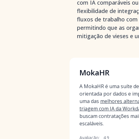
com IA comparáveis ou 
flexibilidade de integr
fluxos de trabalho com
permitindo que as orga
mitigação de vieses e u
MokaHR
A MokaHR é uma suíte de
orientada por dados e im
uma das
melhores alterna
triagem com IA da Workd
buscam contratações mais
escaláveis.
Avaliação:
4.9