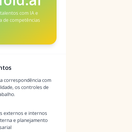
 talentos com IA e
a de competências
entos
r a correspondência com
lidade, os controles de
abalho.
s externos e internos
interna e planejamento
sarial