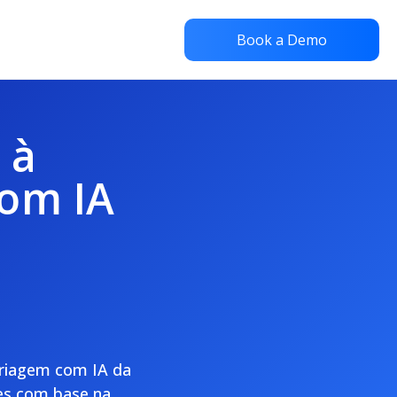
Book a Demo
 à
com IA
 triagem com IA da
es com base na