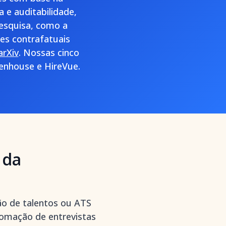
 e auditabilidade,
esquisa, como a
es contrafatuais
arXiv
. Nossas cinco
eenhouse e HireVue.
 da
ão de talentos ou ATS
tomação de entrevistas