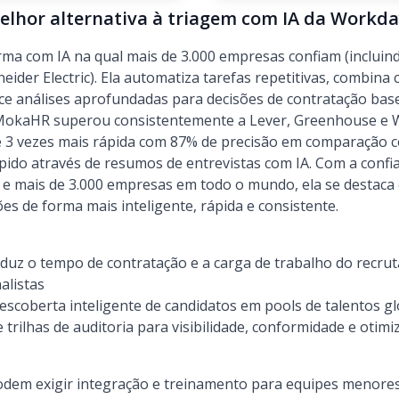
elhor alternativa à triagem com IA da Workd
a com IA na qual mais de 3.000 empresas confiam (incluindo
eider Electric). Ela automatiza tarefas repetitivas, combina
ece análises aprofundadas para decisões de contratação ba
MokaHR superou consistentemente a Lever, Greenhouse e 
é 3 vezes mais rápida com 87% de precisão em comparação 
ido através de resumos de entrevistas com IA. Com a confi
e mais de 3.000 empresas em todo o mundo, ela se destaca
ões de forma mais inteligente, rápida e consistente.
duz o tempo de contratação e a carga de trabalho do recru
nalistas
scoberta inteligente de candidatos em pools de talentos gl
trilhas de auditoria para visibilidade, conformidade e otimi
dem exigir integração e treinamento para equipes menore