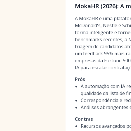
MokaHR (2026): A m
A MokaHR é uma plataform
McDonald's, Nestlé e Schn
forma inteligente e forn
benchmarks recentes, a 
triagem de candidatos at
um feedback 95% mais ráp
empresas da Fortune 500 
IA para escalar contrataç
Prós
A automação com IA re
qualidade da lista de fi
Correspondência e rede
Análises abrangentes e 
Contras
Recursos avançados po