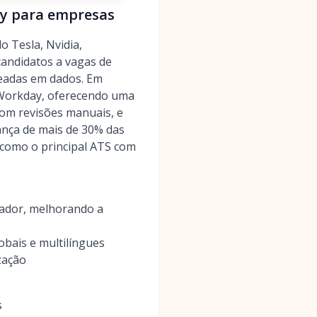
ay para empresas
 Tesla, Nvidia,
 candidatos a vagas de
seadas em dados. Em
Workday, oferecendo uma
com revisões manuais, e
ança de mais de 30% das
 como o principal ATS com
tador, melhorando a
obais e multilíngues
zação
s