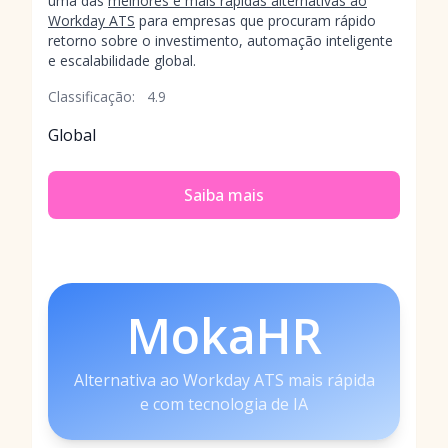
uma das
melhores e mais rápidas alternativas ao
Workday ATS
para empresas que procuram rápido
retorno sobre o investimento, automação inteligente
e escalabilidade global.
Classificação:
4.9
Global
Saiba mais
MokaHR
Alternativa ao Workday ATS mais rápida
e com tecnologia de IA